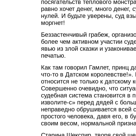
посягательств теплового монстра
равно хочет денег, много денег, 
нулей. И будьте уверены, суд вз
моргнет!
Беззастенчивый грабеж, организ
более чем активном участии суд
явью из злой сказки и узаконива
печатью.
Как там говорил Гамлет, принц д
что-то в Датском королевстве!». 
относится не только к датскому 
Совершенно очевидно, что ситуа
судебная система становится в 
изволите-с» перед дядей с бол
неправедно обрушивается всей 
простого человека, давя его, в 
своим весом, нормальной призна
Старина Шекспир, творя свой ше