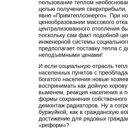
пользование теплом необоснова
целью получения сверхприбыли, 
явно «Примтеплоэнерго». При н
ценообразовании массового отка
централизованного отопления бы
поскольку сам факт подобной це
инженерной системы социальног
предполагает поставку тепла с д
неподъемными ценами!
И если социальную отрасль теп
населенных пунктов с преоблада
богатого населения новые хозяе
воспринимать как дойную коров
выменем, реакция населения и п
формы сохранения собственного 
демонтаж радиаторов. Ну а согр
буржуйкой, как в гражданскую во
достижение для рядовых граждан
«реформ»?