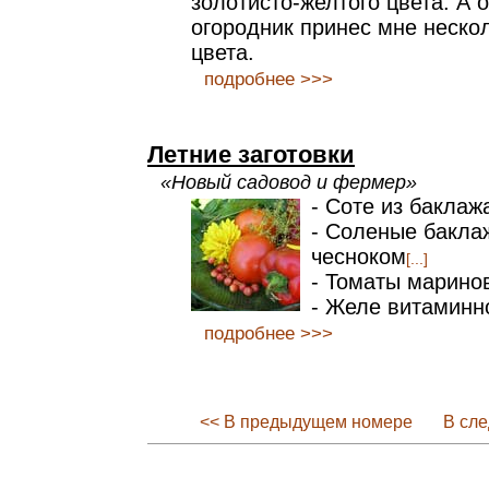
золотисто-желтого цвета. А
огородник принес мне неско
цвета.
подробнее >>>
Летние заготовки
«Новый садовод и фермер»
- Соте из баклаж
- Соленые бакла
чесноком
[...]
- Томаты марино
- Желе витаминн
подробнее >>>
<< В предыдущем номере
В сл