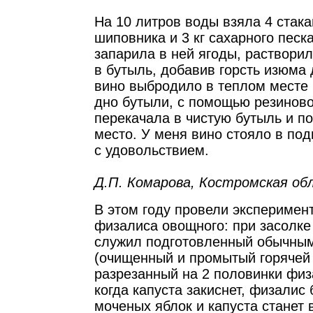
На 10 литров воды взяла 4 стак
шиповника и 3 кг сахарного песк
запарила в ней ягоды, растворил
в бутыль, добавив горсть изюма 
вино выбродило в теплом месте 
дно бутыли, с помощью резиново
перекачала в чистую бутыль и п
место. У меня вино стояло в под
с удовольствием.
Д.П. Комарова, Костромская обл
В этом году провели эксперимен
физалиса овощного: при засолке
служил подготовленный обычны
(очищенный и промытый горячей 
разрезанный на 2 половинки физ
когда капуста закиснет, физалис 
моченых яблок и капуста станет в