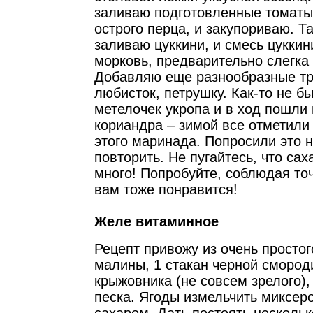
заливаю подготовленные томаты,
острого перца, и закупориваю. 
заливаю цуккини, и смесь цуккин
морковь, предварительно слегк
Добавляю еще разнообразные тра
любисток, петрушку. Как-то не б
метелочек укропа и в ход пошли
кориандра – зимой все отметили
этого маринада. Попросили это 
повторить. Не пугайтесь, что сах
много! Попробуйте, соблюдая точ
вам тоже понравится!
Желе витаминное
Рецепт привожу из очень простого
малины, 1 стакан черной смород
крыжовника (не совсем зрелого),
песка. Ягоды измельчить миксер