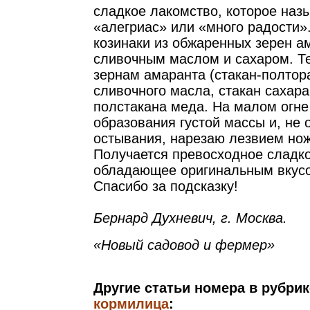
сладкое лакомство, которое наз
«алегриас» или «много радости»
козинаки из обжаренных зерен а
сливочным маслом и сахаром. Т
зернам амаранта (стакан-полтора
сливочного масла, стакан сахар
полстакана меда. На малом огне
образования густой массы и, не 
остывания, нарезаю лезвием нож
Получается превосходное сладко
обладающее оригинальным вкусо
Спасибо за подсказку!
Бернард Духневич, г. Москва.
«Новый садовод и фермер»
Другие статьи номера в рубри
кормилица
: