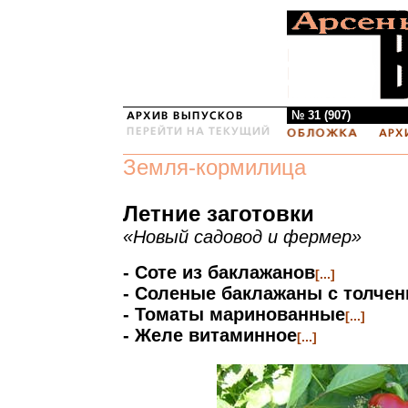
№ 31 (907)
Земля-кормилица
Летние заготовки
«Новый садовод и фермер»
- Соте из баклажанов
[...]
- Соленые баклажаны с толче
- Томаты маринованные
[...]
- Желе витаминное
[...]