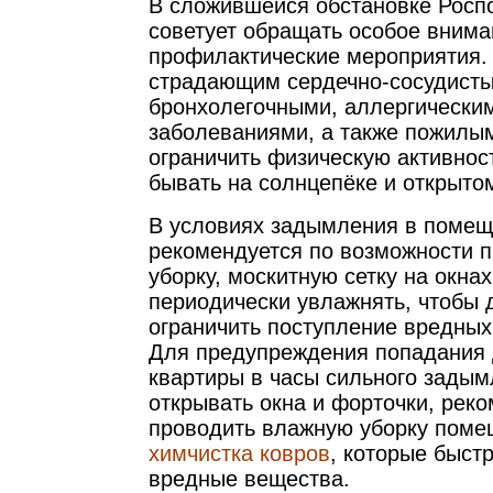
В сложившейся обстановке Росп
советует обращать особое внима
профилактические мероприятия. 
страдающим сердечно-сосудист
бронхолегочными, аллергически
заболеваниями, а также пожилы
ограничить физическую активност
бывать на солнцепёке и открыто
В условиях задымления в поме
рекомендуется по возможности 
уборку, москитную сетку на окна
периодически увлажнять, чтобы 
ограничить поступление вредных
Для предупреждения попадания 
квартиры в часы сильного задым
открывать окна и форточки, рек
проводить влажную уборку поме
химчистка ковров
, которые быст
вредные вещества.