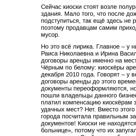
Сейчас киоски стоят возле полу
здания. Мало того, что после до
подступиться, так ещё здесь не 
поэтому продавцам самим прихо
мусор.
Но это всё лирика. Главное – у н
Раиса Николаевна и Ирина Васи
договоры аренды именно на мест
Чёрным по белому: киоскёры ар
декабря 2010 года. Говорят – у 
договоры аренды до этого време
документы переоформляются, но 
пошли владельцы данного бизне
платил компенсацию киоскёрам з
удачных мест? Нет. Вместо этог
города посчитала правильным зая
документов! Киоски не находятс
больнице», потому что их запуг