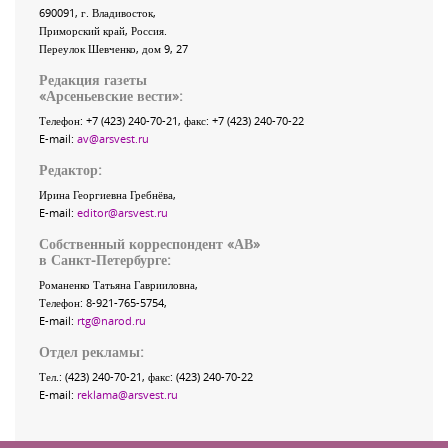
690091
, г.
Владивосток
,
Приморский край
,
Россия
.
Переулок Шевченко
, дом 9, 27
Редакция газеты
«
Арсеньевские вести
»:
Телефон:
+7 (423) 240-70-21
, факс:
+7 (423) 240-70-22
E-mail:
av@arsvest.ru
Редактор:
Ирина Георгиевна Гребнёва,
E-mail:
editor@arsvest.ru
Собственный корреспондент «АВ»
в Санкт-Петербурге:
Романенко Татьяна Гаврииловна,
Телефон: 8-921-765-5754,
E-mail:
rtg@narod.ru
Отдел рекламы:
Тел.: (423) 240-70-21, факс: (423) 240-70-22
E-mail:
reklama@arsvest.ru