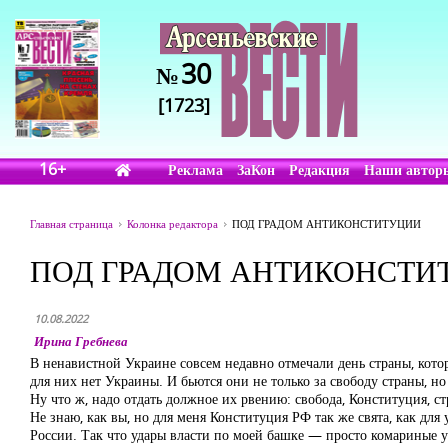
30
№
[1723]
16+
Реклама
ЗаКон
Редакция
Наши автор
Главная страница
Колонка редактора
ПОД ГРАДОМ АНТИКОНСТИТУЦИИ
ПОД ГРАДОМ АНТИКОНСТИ
10.08.2022
Ирина Гребнева
В ненавистной Украине совсем недавно отмечали день страны, котор
для них нет Украины. И бьются они не только за свободу страны, н
Ну что ж, надо отдать должное их рвению: свобода, Конституция, ст
Не знаю, как вы, но для меня Конституция РФ так же свята, как д
России. Так что удары власти по моей башке — просто комариные 