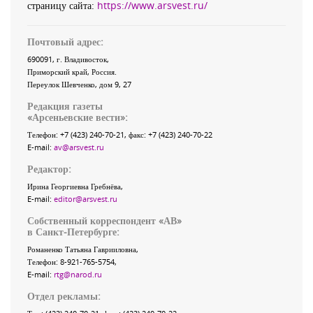
страницу сайта:
https://www.arsvest.ru/
Почтовый адрес:
690091
, г.
Владивосток
,
Приморский край
,
Россия
.
Переулок Шевченко
, дом 9, 27
Редакция газеты
«
Арсеньевские вести
»:
Телефон:
+7 (423) 240-70-21
, факс:
+7 (423) 240-70-22
E-mail:
av@arsvest.ru
Редактор:
Ирина Георгиевна Гребнёва,
E-mail:
editor@arsvest.ru
Собственный корреспондент «АВ»
в Санкт-Петербурге:
Романенко Татьяна Гаврииловна,
Телефон: 8-921-765-5754,
E-mail:
rtg@narod.ru
Отдел рекламы: