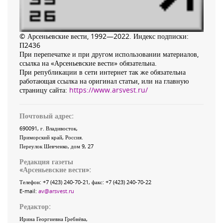
© Арсеньевские вести, 1992—2022. Индекс подписки:
П2436
При перепечатке и при другом использовании материалов,
ссылка на «Арсеньевские вести» обязательна.
При републикации в сети интернет так же обязательна
работающая ссылка на оригинал статьи, или на главную
страницу сайта:
https://www.arsvest.ru/
Почтовый адрес:
690091
, г.
Владивосток
,
Приморский край
,
Россия
.
Переулок Шевченко
, дом 9, 27
Редакция газеты
«
Арсеньевские вести
»:
Телефон:
+7 (423) 240-70-21
, факс:
+7 (423) 240-70-22
E-mail:
av@arsvest.ru
Редактор:
Ирина Георгиевна Гребнёва,