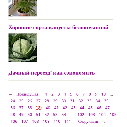
Хорошие сорта капусты белокочанной
Дачный переезд: как сэкономить
Предыдущая
1
2
3
4
5
6
7
8
9
10
...
24
25
26
27
28
29
30
31
32
33
34
35
39
36
37
38
40
41
42
43
44
45
46
47
48
49
50
51
52
53
54
...
102
103
104
105
106
107
108
109
110
111
Следующая