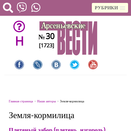
РУБРИКИ
30
№
H
[1723]
Главная страница
Наши авторы
Земля-кормилица
Земля-кормилица
Плетеный забор (плетень, изгородь)