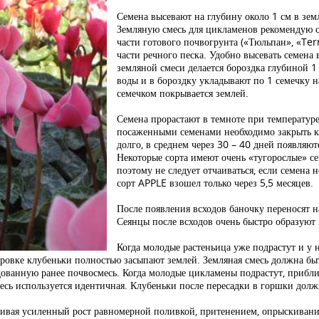
Семена высевают на глубину около 1 см в зе
Земляную смесь для цикламенов рекомендую со
части готового почвогрунта («Тюльпан», «Terr
части речного песка. Удобно высевать семена
земляной смеси делается бороздка глубиной 1
воды и в бороздку укладывают по 1 семечку на
семечком покрывается землей.
Семена прорастают в темноте при температуре
посаженными семенами необходимо закрыть к
долго, в среднем через 30 – 40 дней появляют
Некоторые сорта имеют очень «тугорослые» се
поэтому не следует отчаиваться, если семена 
сорт APPLE взошел только через 5,5 месяцев.
После появления всходов баночку переносят н
Сеянцы после всходов очень быстро образуют
Когда молодые растеньица уже подрастут и у н
ровке клубеньки полностью засыпают землей. Земляная смесь должна бы
ванную ранее почвосмесь. Когда молодые цикламены подрастут, приблиз
есь используется идентичная. Клубеньки после пересадки в горшки долж
ивая усиленный рост равномерной поливкой, притенением, опрыскивани