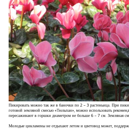
Пикировать можно так же в баночки по 2 – 3 растеньица. При пики
готовой земляной смесью «Тюльпан», можно использовать рекомендо
пересаживают в горшки диаметром не больше 6 – 7 см. Земляная см
Молодые цикламены не отдыхают летом и цветовод может, поддерж