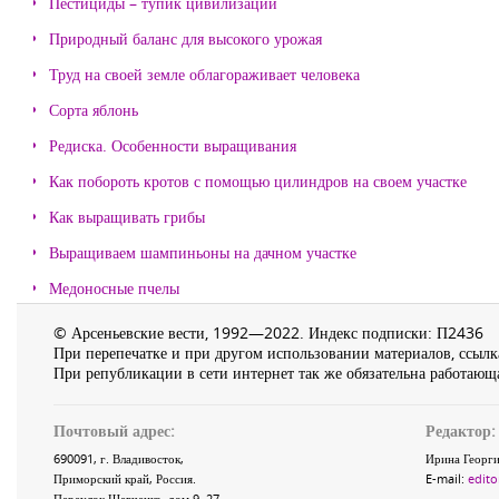
Пестициды – тупик цивилизации
Природный баланс для высокого урожая
Труд на своей земле облагораживает человека
Сорта яблонь
Редиска. Особенности выращивания
Как побороть кротов с помощью цилиндров на своем участке
Как выращивать грибы
Выращиваем шампиньоны на дачном участке
Медоносные пчелы
© Арсеньевские вести, 1992—2022. Индекс подписки: П2436
При перепечатке и при другом использовании материалов, ссылка
При републикации в сети интернет так же обязательна работающа
Почтовый адрес:
Редактор:
690091
, г.
Владивосток
,
Ирина Георги
Приморский край
,
Россия
.
E-mail:
edito
Переулок Шевченко
, дом 9, 27