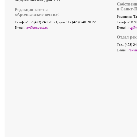
Собственн
в Санкт-П
Редакция газеты
«
Арсеньевские вести
»:
Романенко Та
Телефон:
+7 (423) 240-70-21
, факс:
+7 (423) 240-70-22
Телефон: 8-9
E-mail:
av@arsvest.ru
E-mail:
rtg@
Отдел ре
Тел.: (423) 2
E-mail:
rekla