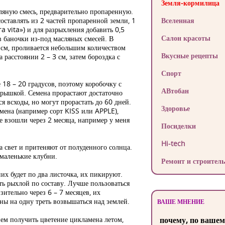
Земля-кормилица
мляную смесь, предварительно пропаренную.
ставлять из 2 частей пропаренной земли, 1
Вселенная
a vita») и для разрыхления добавить 0,5
Салон красоты
 в баночки из-под масляных смесей. В
 см, проливается небольшим количеством
Вкусные рецепты
 расстоянии 2 – 3 см, затем бороздка с
Спорт
 18 – 20 градусов, поэтому коробочку с
АВтобан
рышкой. Семена прорастают достаточно
ся всходы, но могут прорастать до 60 дней.
Здоровье
мена (например сорт KISS или APPLE),
не взошли через 2 месяца, например у меня
Посиделки
Hi-tech
а свет и притеняют от полуденного солнца.
 маленькие клубни.
Ремонт и строитель
их будет по два листочка, их пикируют.
ть рыхлой по составу. Лучше пользоваться
ительно через 6 – 7 месяцев, их
ны на одну треть возвышаться над землей.
ВАШЕ МНЕНИЕ
ем получить цветение цикламена летом,
почему, по вашем