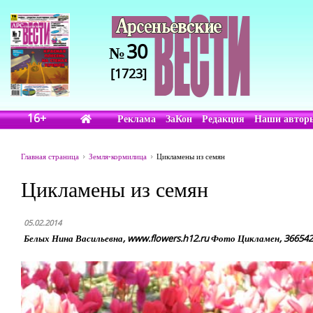
30
№
[1723]
16+
Реклама
ЗаКон
Редакция
Наши автор
Главная страница
Земля-кормилица
Цикламены из семян
Цикламены из семян
05.02.2014
Белых Нина Васильевна, www.flowers.h12.ru Фото Цикламен, 3665429