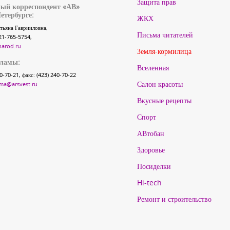
Защита прав
ый корреспондент «АВ»
етербурге:
ЖКХ
тьяна Гаврииловна,
Письма читателей
21-765-5754,
narod.ru
Земля-кормилица
кламы:
Вселенная
40-70-21, факс: (423) 240-70-22
Салон красоты
ma@arsvest.ru
Вкусные рецепты
Спорт
АВтобан
Здоровье
Посиделки
Hi-tech
Ремонт и строительство