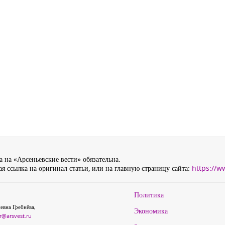
 на «Арсеньевские вести» обязательна.
я ссылка на оригинал статьи, или на главную страницу сайта:
https://w
Политика
евна Гребнёва,
Экономика
r@arsvest.ru