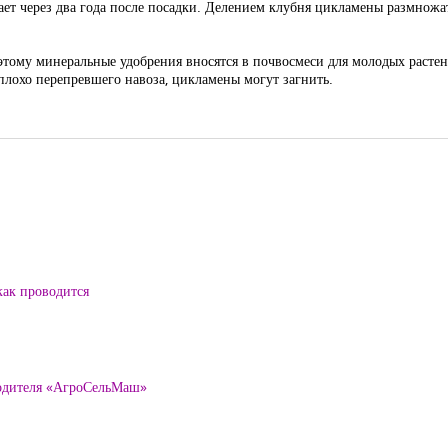
тает через два года после посадки. Делением клубня цикламены размножа
этому минеральные удобрения вносятся в почвосмеси для молодых расте
плохо перепревшего навоза, цикламены могут загнить.
как проводится
водителя «АгроСельМаш»