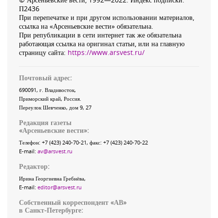
П2436
При перепечатке и при другом использовании материалов,
ссылка на «Арсеньевские вести» обязательна.
При републикации в сети интернет так же обязательна
работающая ссылка на оригинал статьи, или на главную
страницу сайта:
https://www.arsvest.ru/
Почтовый адрес:
690091
, г.
Владивосток
,
Приморский край
,
Россия
.
Переулок Шевченко
, дом 9, 27
Редакция газеты
«
Арсеньевские вести
»:
Телефон:
+7 (423) 240-70-21
, факс:
+7 (423) 240-70-22
E-mail:
av@arsvest.ru
Редактор:
Ирина Георгиевна Гребнёва,
E-mail:
editor@arsvest.ru
Собственный корреспондент «АВ»
в Санкт-Петербурге: