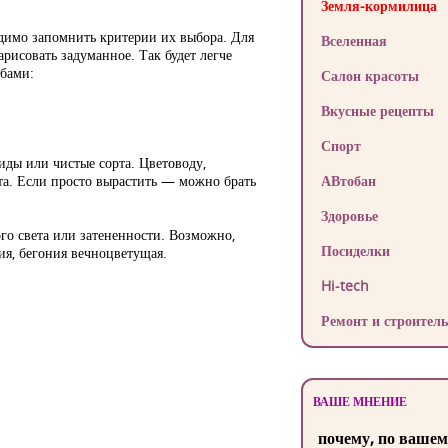
Земля-кормилица
одимо запомнить критерии их выбора. Для
Вселенная
арисовать задуманное. Так будет легче
обами:
Салон красоты
Вкусные рецепты
Спорт
ды или чистые сорта. Цветоводу,
та. Если просто вырастить — можно брать
АВтобан
Здоровье
ого света или затененности. Возможно,
Посиделки
ия, бегония вечноцветущая.
Hi-tech
Ремонт и строитель
ВАШЕ МНЕНИЕ
почему, по вашем