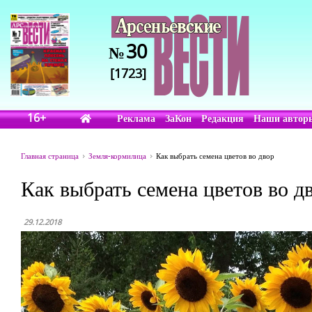
30
№
[1723]
16+
Реклама
ЗаКон
Редакция
Наши автор
Главная страница
Земля-кормилица
Как выбрать семена цветов во двор
Как выбрать семена цветов во д
29.12.2018