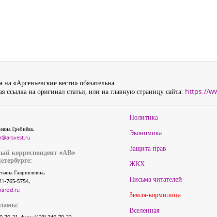
 на «Арсеньевские вести» обязательна.
я ссылка на оригинал статьи, или на главную страницу сайта:
https://w
Политика
евна Гребнёва,
Экономика
r@arsvest.ru
Защита прав
ый корреспондент «АВ»
етербурге:
ЖКХ
тьяна Гаврииловна,
Письма читателей
21-765-5754,
narod.ru
Земля-кормилица
кламы:
Вселенная
40-70-21, факс: (423) 240-70-22