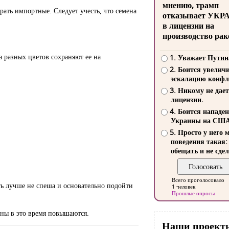
мнению, трамп
ать импортные. Следует учесть, что семена
отказывает УКР
в лицензии на
производство рак
а разных цветов сохраняют ее на
1. Уважает Путин
2. Боится увелич
эскалацию конфл
3. Никому не дает
лицензии.
4. Боится нападе
Украины на СШ
5. Просто у него 
поведения такая:
обещать и не сдел
Всего проголосовало
ть лучше не спеша и основательно подойти
1 человек
Прошлые опросы
ены в это время повышаются.
Наши проект