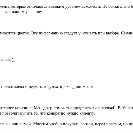
ена, которые отличаются высоким уровнем всхожести. Не обязательно бр
лены к нашим условиям.
 относится цветок. Эту информацию следует учитывать при выборе. Семен
иковые);
.
 полиэтилена и держать в сухом, прохладном месте.
 интернет-магазине. Менеджер поможет определиться с покупкой. Выбира
т позволит купить то, что конкретно нужно клиенту.
осенью или зимой. Многим удобно покупать весной, перед посевом, но ц