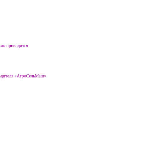
как проводится
водителя «АгроСельМаш»