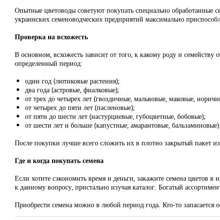
Опытные цветоводы советуют покупать специально обработанные сем
украинских семеноводческих предприятий максимально приспособ
Проверка на всхожесть
В основном, всхожесть зависит от того, к какому роду и семейству
определенный период:
один год (лютиковые растения);
два года (астровые, фиалковые);
от трех до четырех лет (гвоздичные, мальвовые, маковые, норичн
от четырех до пяти лет (пасленовые);
от пяти до шести лет (настурциевые, губоцветные, бобовые);
от шести лет и больше (капустные, амарантовые, бальзаминовые)
После покупки лучше всего сложить их в плотно закрытый пакет из
Где и когда покупать семена
Если хотите сэкономить время и деньги, закажите семена цветов в
к данному вопросу, пристально изучая каталог. Богатый ассортимен
Приобрести семена можно в любой период года. Кто-то запасается 