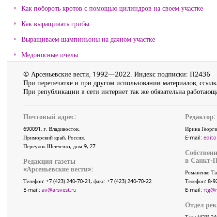
Как побороть кротов с помощью цилиндров на своем участке
Как выращивать грибы
Выращиваем шампиньоны на дачном участке
Медоносные пчелы
© Арсеньевские вести, 1992—2022. Индекс подписки: П2436
При перепечатке и при другом использовании материалов, ссылка
При републикации в сети интернет так же обязательна работающа
Почтовый адрес:
Редактор:
690091
, г.
Владивосток
,
Ирина Георги
Приморский край
,
Россия
.
E-mail:
edito
Переулок Шевченко
, дом 9, 27
Собственн
в Санкт-П
Редакция газеты
«
Арсеньевские вести
»:
Романенко Та
Телефон:
+7 (423) 240-70-21
, факс:
+7 (423) 240-70-22
Телефон: 8-9
E-mail:
av@arsvest.ru
E-mail:
rtg@
Отдел ре
Тел.: (423) 2