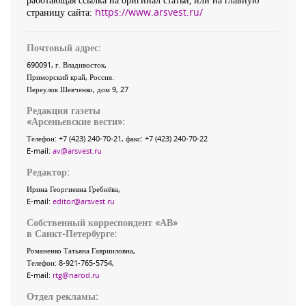
страницу сайта:
https://www.arsvest.ru/
Почтовый адрес:
690091
, г.
Владивосток
,
Приморский край
,
Россия
.
Переулок Шевченко
, дом 9, 27
Редакция газеты
«
Арсеньевские вести
»:
Телефон:
+7 (423) 240-70-21
, факс:
+7 (423) 240-70-22
E-mail:
av@arsvest.ru
Редактор:
Ирина Георгиевна Гребнёва,
E-mail:
editor@arsvest.ru
Собственный корреспондент «АВ»
в Санкт-Петербурге:
Романенко Татьяна Гаврииловна,
Телефон: 8-921-765-5754,
E-mail:
rtg@narod.ru
Отдел рекламы: