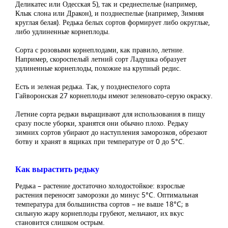
Деликатес или Одесская 5), так и среднеспелые (например,
Клык слона или Дракон), и позднеспелые (например, Зимняя
круглая белая). Редька белых сортов формирует либо округлые,
либо удлиненные корнеплоды.
Сорта с розовыми корнеплодами, как правило, летние.
Например, скороспелый летний сорт Ладушка образует
удлиненные корнеплоды, похожие на крупный редис.
Есть и зеленая редька. Так, у позднеспелого сорта
Гайворонская 27 корнеплоды имеют зеленовато-серую окраску.
Летние сорта редьки выращивают для использования в пищу
сразу после уборки, хранятся они обычно плохо. Редьку
зимних сортов убирают до наступления заморозков, обрезают
ботву и хранят в ящиках при температуре от 0 до 5°C.
Как вырастить редьку
Редька – растение достаточно холодостойкое: взрослые
растения переносят заморозки до минус 5°C. Оптимальная
температура для большинства сортов – не выше 18°C; в
сильную жару корнеплоды грубеют, мельчают, их вкус
становится слишком острым.