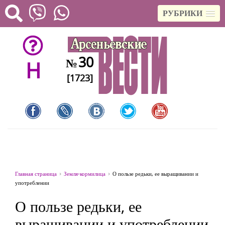
РУБРИКИ
30
№
H
[1723]
Главная страница
Земля-кормилица
О пользе редьки, ее выращивании и
употреблении
О пользе редьки, ее
выращивании и употреблении