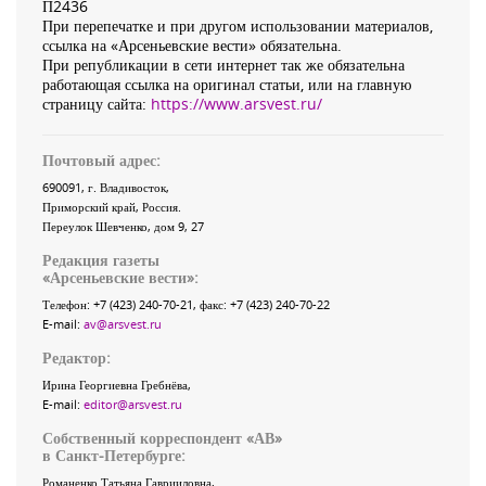
П2436
При перепечатке и при другом использовании материалов,
ссылка на «Арсеньевские вести» обязательна.
При републикации в сети интернет так же обязательна
работающая ссылка на оригинал статьи, или на главную
страницу сайта:
https://www.arsvest.ru/
Почтовый адрес:
690091
, г.
Владивосток
,
Приморский край
,
Россия
.
Переулок Шевченко
, дом 9, 27
Редакция газеты
«
Арсеньевские вести
»:
Телефон:
+7 (423) 240-70-21
, факс:
+7 (423) 240-70-22
E-mail:
av@arsvest.ru
Редактор:
Ирина Георгиевна Гребнёва,
E-mail:
editor@arsvest.ru
Собственный корреспондент «АВ»
в Санкт-Петербурге:
Романенко Татьяна Гаврииловна,