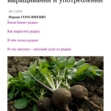
28.11.2018
Марина ГЕРАСИМЕНКО
Какая бывает редька
Как вырастить редьку
В чём польза редьки
И «на закуску» – вкусный салат из редьки