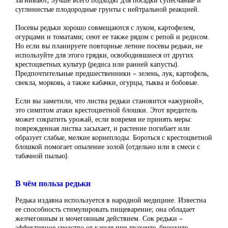
суглинистые плодородные грунты с нейтральной реакцией.
Посевы редьки хорошо совмещаются с луком, картофелем,
огурцами и томатами; сеют ее также рядом с репой и редисом.
Но если вы планируете повторные летние посевы редьки, не
используйте для этого грядки, освободившиеся от других
крестоцветных культур (редиса или ранней капусты).
Предпочтительные предшественники – зелень, лук, картофель,
свекла, морковь, а также кабачки, огурцы, тыква и бобовые.
Если вы заметили, что листва редьки становится «ажурной»,
это симптом атаки крестоцветной блошки. Этот вредитель
может сократить урожай, если вовремя не принять меры:
поврежденная листва засыхает, и растение погибает или
образует слабые, мелкие корнеплоды. Бороться с крестоцветной
блошкой помогает опыление золой (отдельно или в смеси с
табачной пылью).
В чём польза редьки
Редька издавна используется в народной медицине. Известна
ее способность стимулировать пищеварение; она обладает
желчегонным и мочегонным действием. Сок редьки –
эффективное средство от кашля при трахеите, бронхите,