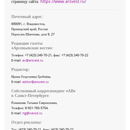
страницу сайта:
https://www.arsvest.ru/
Почтовый адрес:
690091
, г.
Владивосток
,
Приморский край
,
Россия
.
Переулок Шевченко
, дом 9, 27
Редакция газеты
«
Арсеньевские вести
»:
Телефон:
+7 (423) 240-70-21
, факс:
+7 (423) 240-70-22
E-mail:
av@arsvest.ru
Редактор:
Ирина Георгиевна Гребнёва,
E-mail:
editor@arsvest.ru
Собственный корреспондент «АВ»
в Санкт-Петербурге:
Романенко Татьяна Гаврииловна,
Телефон: 8-921-765-5754,
E-mail:
rtg@narod.ru
Отдел рекламы:
Тел.: (423) 240-70-21, факс: (423) 240-70-22