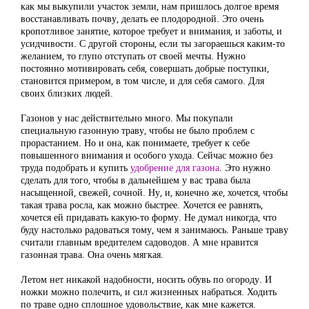
как мы выкупили участок земли, нам пришлось долгое время
восстанавливать почву, делать ее плодородной. Это очень
кропотливое занятие, которое требует и внимания, и заботы, и
усидчивости. С другой стороны, если ты загораешься каким-то
желанием, то глупо отступать от своей мечты. Нужно
постоянно мотивировать себя, совершать добрые поступки,
становится примером, в том числе, и для себя самого. Для
своих близких людей.
Газонов у нас действительно много. Мы покупали
специальную газонную траву, чтобы не было проблем с
прорастанием. Но и она, как понимаете, требует к себе
повышенного внимания и особого ухода. Сейчас можно без
труда подобрать и купить
удобрение для газона
. Это нужно
сделать для того, чтобы в дальнейшем у вас трава была
насыщенной, свежей, сочной. Ну, и, конечно же, хочется, чтобы
такая трава росла, как можно быстрее. Хочется ее равнять,
хочется ей придавать какую-то форму. Не думал никогда, что
буду настолько радоваться тому, чем я занимаюсь. Раньше траву
считали главным вредителем садоводов. А мне нравится
газонная трава. Она очень мягкая.
Летом нет никакой надобности, носить обувь по огороду. И
ножки можно полечить, и сил жизненных набраться. Ходить
по траве одно сплошное удовольствие, как мне кажется.