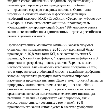
входит в состав химических холдингов, осуществляющих
полный цикл производства продукции – от добычи
минерального сырья до товарных поставок. Основными
игроками в сегменте азотных и фосфоросодержащих
удобрений являются МХК «ЕвроХим», «Уралхим», «ФосАгро»
и «Акрон». Особняком стоит калийный производитель –
«Уралкалий», контролирующий более 18% мирового рынка
калия и являющийся пока единственным игроком российского
рынка в данном сегменте.
Производственные мощности компании характеризуются
следующими показателями: в 2016 году компанией было
произведено 10,8 млн тонн KCl, в ее составе имеются 5
рудников, 6 калийных фабрик, 1 карналлитовая фабрика и 3
лицензии на разработку новых участков Верхнекамского
месторождения. Бизнес-модель компании построена на том,
что в мире имеется стабильный спрос на калийные удобрения,
который обусловлен растущей потребностью мирового
населения в продуктах питания. Дело в том, что калий является
природным компонентом почвы, это один из важнейших
биогенных элементов, присутствует в клетках всех живых
организмов, является незаменимым элементом питания для
растений. У калия не существует как природных, так и
искусственно-синтезированных заменителей. 95%
производимого калия используется в качестве удобрений.