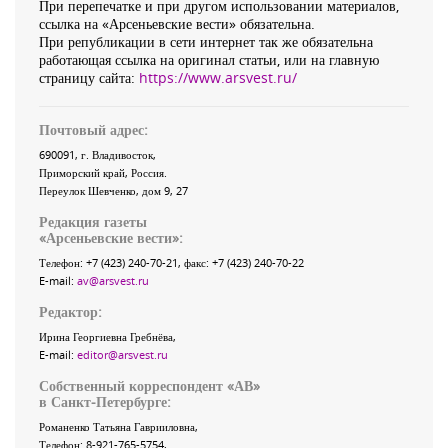
При перепечатке и при другом использовании материалов,
ссылка на «Арсеньевские вести» обязательна.
При републикации в сети интернет так же обязательна
работающая ссылка на оригинал статьи, или на главную
страницу сайта:
https://www.arsvest.ru/
Почтовый адрес:
690091
, г.
Владивосток
,
Приморский край
,
Россия
.
Переулок Шевченко
, дом 9, 27
Редакция газеты
«
Арсеньевские вести
»:
Телефон:
+7 (423) 240-70-21
, факс:
+7 (423) 240-70-22
E-mail:
av@arsvest.ru
Редактор:
Ирина Георгиевна Гребнёва,
E-mail:
editor@arsvest.ru
Собственный корреспондент «АВ»
в Санкт-Петербурге:
Романенко Татьяна Гаврииловна,
Телефон: 8-921-765-5754,