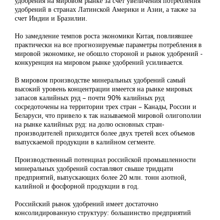
удобрения на мировом рынке за счет увеличения потребления
удобрений в странах Латинской Америки и Азии, а также за
счет Индии и Бразилии.
Но замедление темпов роста экономики Китая, повлиявшее
практически на все прогнозируемые параметры потребления в
мировой экономике, не обошло стороной и рынок удобрений -
конкуренция на мировом рынке удобрений усиливается.
В мировом производстве минеральных удобрений самый
высокий уровень концентрации имеется на рынке мировых
запасов калийных руд – почти 90% калийных руд
сосредоточены на территории трех стран – Канады, России и
Беларуси, что привело к так называемой мировой олигополии
на рынке калийных руд: на долю основных стран-
производителей приходится более двух третей всех объемов
выпускаемой продукции в калийном сегменте.
Производственный потенциал российской промышленности
минеральных удобрений составляют свыше тридцати
предприятий, выпускающих более 20 млн. тонн азотной,
калийной и фосфорной продукции в год.
Российский рынок удобрений имеет достаточно
консолидированную структуру: большинство предприятий