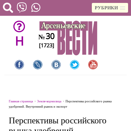
РУБРИКИ
30
№
H
[1723]
Главная страница
Земля-кормилица
Перспективы российского рынка
удобрений. Внутренний рынок и экспорт
Перспективы российского
рынка удобрений.