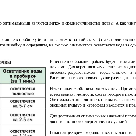
оптимальными являются легко- и среднесуглинистые почвы. А как узна
асыпьте в пробирку (или пять ложек в тонкий стакан) с дистиллированн
мите линейку и определите, на сколько сантиметров осветляется вода за о
Естественно, больше проблем будет с тяжел
почвами. Для коренного улучшения их водно
внесение разрыхлителей – торфа, опилок – в 
Растения на таких почвах лучше размещать на
Негативным свойством тяжелых почв Приморс
естественная плотность, составляющая в пахот
Оптимальная же плотность почвы тяжелого ме
овощных культур и картофеля находится в пред
Для достижения оптимальных значений плотн
достаточно много энергетических усилий.
В настоящее время хорошо известны достато