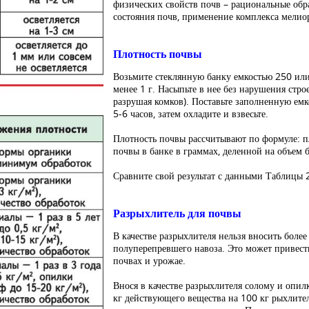
физических свойств почв – рациональные об
состояния почв, применение комплекса мелио
Плотность почвы
Возьмите стеклянную банку емкостью 250 или 
менее 1 г. Насыпьте в нее без нарушения стро
разрушая комков). Поставьте заполненную емк
5-6 часов, затем охладите и взвесьте.
Плотность почвы рассчитывают по формуле: пл
почвы в банке в граммах, деленной на объем б
Сравните свой результат с данными Таблицы 
Разрыхлитель для почвы
В качестве разрыхлителя нельзя вносить боле
полуперепревшего навоза. Это может привес
почвах и урожае.
Внося в качестве разрыхлителя солому и опилк
кг действующего вещества на 100 кг рыхлителя