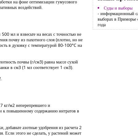
работки на фоне оптимизации гумусового
ративных воздействий.
Суды и выборы
- информационный с
выборах в Приморье 
года
500 мл и взвесьте на весах с точностью не
ения почву из пахотного слоя (плотно, но не
ость в духовку с температурой 80-100°C на
отность почвы (г/см3) равна массе сухой
анки в см3 (1 мл соответствует 1 см3).
2.
е 7 кг/м2 неперепревшего и
ти к повышенному содержанию нитратов в
и, добавьте азотные удобрения из расчета 2
. Если этого не сделать, у растений может