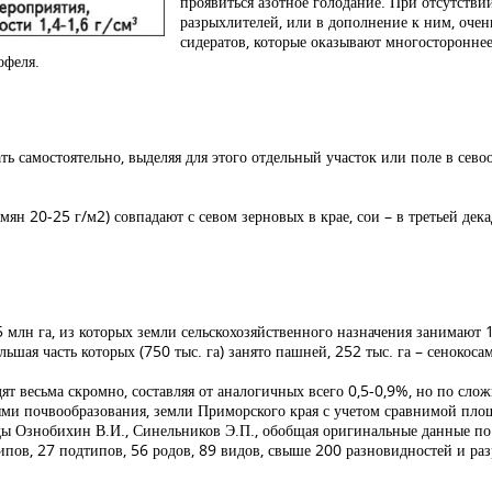
проявиться азотное голодание. При отсутств
разрыхлителей, или в дополнение к ним, оче
сидератов, которые оказывают многостороннее
офеля.
ь самостоятельно, выделяя для этого отдельный участок или поле в сево
мян 20-25 г/м2) совпадают с севом зерновых в крае, сои – в третьей дек
 млн га, из которых земли сельскохозяйственного назначения занимают 
льшая часть которых (750 тыс. га) занято пашней, 252 тыс. га – сенокоса
т весьма скромно, составляя от аналогичных всего 0,5-0,9%, но по сл
иями почвообразования, земли Приморского края с учетом сравнимой пло
ды Ознобихин В.И., Синельников Э.П., обобщая оригинальные данные по
пов, 27 подтипов, 56 родов, 89 видов, свыше 200 разновидностей и раз