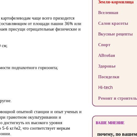
Земля-кормилица
Вселенная
 картофелеводам чаще всего приходится
Салон красоты
, составляющим от площади пашни 36% или
учаев присущи отрицательные физические и
Вкусные рецепты
Спорт
 см;
АВтобан
Здоровье
мости подпахотного горизонта;
Посиделки
Hi-tech
Ремонт и строитель
ругие.
 овощной опытной станции и опыт ученых и
 при грамотном окультуривании и
о достигнуть их высокого уровня
ВАШЕ МНЕНИЕ
 5-6 кг/м2, что соответствует меркам
понии.
почему, по вашем