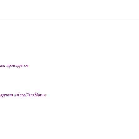
как проводится
водителя «АгроСельМаш»