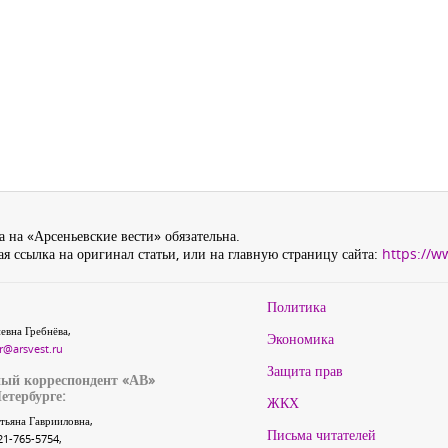
 на «Арсеньевские вести» обязательна.
я ссылка на оригинал статьи, или на главную страницу сайта:
https://w
Политика
евна Гребнёва,
Экономика
r@arsvest.ru
Защита прав
ый корреспондент «АВ»
етербурге:
ЖКХ
тьяна Гаврииловна,
Письма читателей
21-765-5754,