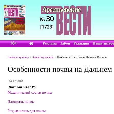
30
№
[1723]
16+
Реклама
ЗаКон
Редакция
Наши автор
Главная страница
Земля-кормилица
Особенности почвы на Дальнем Востоке
Особенности почвы на Дальнем
14.11.2018
Николай САКАРА
Механический состав почвы
Плотность почвы
Разрыхлитель для почвы