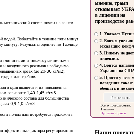
мнению, трамп
отказывает УКР
в лицензии на
производство рак
ть механический состав почвы на вашем
1. Уважает Путин
ой водой. Взболтайте в течение пяти минут
2. Боится увелич
дну минуту. Результаты оцените по Таблице
эскалацию конфл
3. Никому не дает
лицензии.
ыми глинистыми и тяжелосуглинистыми
4. Боится нападе
го и воздушного режимов необходимо
Украины на СШ
повышенных дозах (до 20-30 кг/м2).
 грядах или гребнях.
5. Просто у него 
поведения такая:
кого края является и их повышенная
обещать и не сдел
ном горизонте 1,40-1,45 г/см3.
ханического состава для большинства
елах 0,9-1,0 г/см3.
Всего проголосовало
1 человек
Прошлые опросы
ости почвы нам потребуется приложить
чно эффективные факторы регулирования
Наши проект