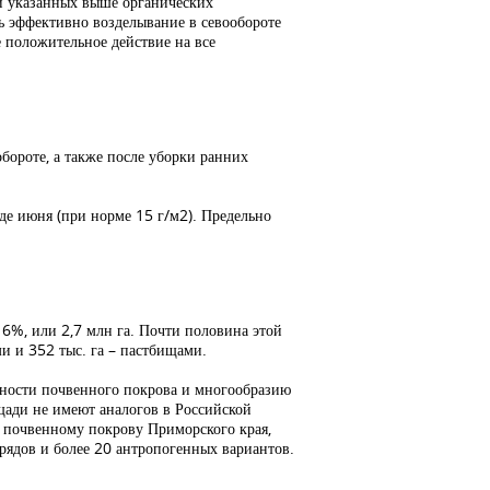
ии указанных выше органических
нь эффективно возделывание в севообороте
 положительное действие на все
обороте, а также после уборки ранних
аде июня (при норме 15 г/м2). Предельно
16%, или 2,7 млн га. Почти половина этой
ми и 352 тыс. га – пастбищами.
ожности почвенного покрова и многообразию
щади не имеют аналогов в Российской
 почвенному покрову Приморского края,
рядов и более 20 антропогенных вариантов.