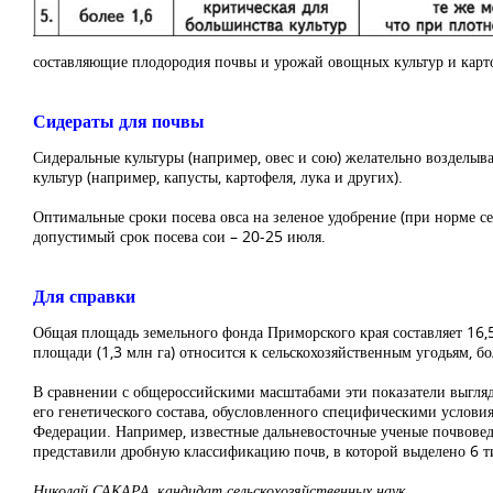
составляющие плодородия почвы и урожай овощных культур и карт
Сидераты для почвы
Сидеральные культуры (например, овес и сою) желательно возделыват
культур (например, капусты, картофеля, лука и других).
Оптимальные сроки посева овса на зеленое удобрение (при норме се
допустимый срок посева сои – 20-25 июля.
Для справки
Общая площадь земельного фонда Приморского края составляет 16,5
площади (1,3 млн га) относится к сельскохозяйственным угодьям, бо
В сравнении с общероссийскими масштабами эти показатели выглядя
его генетического состава, обусловленного специфическими услов
Федерации. Например, известные дальневосточные ученые почвове
представили дробную классификацию почв, в которой выделено 6 ти
Николай САКАРА, кандидат сельскохозяйственных наук,