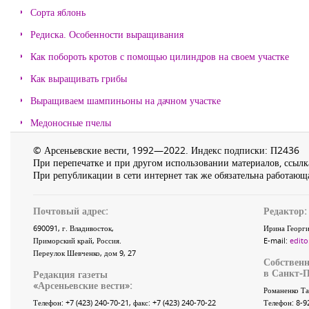
Сорта яблонь
Редиска. Особенности выращивания
Как побороть кротов с помощью цилиндров на своем участке
Как выращивать грибы
Выращиваем шампиньоны на дачном участке
Медоносные пчелы
© Арсеньевские вести, 1992—2022. Индекс подписки: П2436
При перепечатке и при другом использовании материалов, ссылка
При републикации в сети интернет так же обязательна работающа
Почтовый адрес:
Редактор:
690091
, г.
Владивосток
,
Ирина Георги
Приморский край
,
Россия
.
E-mail:
edito
Переулок Шевченко
, дом 9, 27
Собственн
в Санкт-П
Редакция газеты
«
Арсеньевские вести
»:
Романенко Та
Телефон:
+7 (423) 240-70-21
, факс:
+7 (423) 240-70-22
Телефон: 8-9