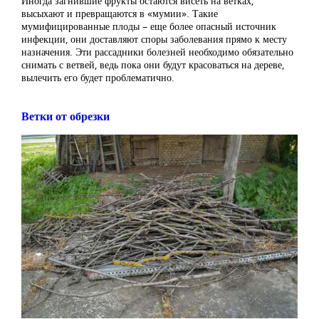
Иногда загнившие фрукты остаются висеть на ветках,
высыхают и превращаются в «мумии». Такие
мумифицированные плоды – еще более опасный источник
инфекции, они доставляют споры заболевания прямо к месту
назначения. Эти рассадники болезней необходимо обязательно
снимать с ветвей, ведь пока они будут красоваться на дереве,
вылечить его будет проблематично.
Ветки от обрезки