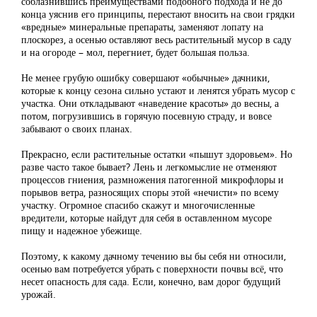
соблазнившись преимуществами подобного подхода и не до
конца уяснив его принципы, перестают вносить на свои грядки
«вредные» минеральные препараты, заменяют лопату на
плоскорез, а осенью оставляют весь растительный мусор в саду
и на огороде – мол, перегниет, будет большая польза.
Не менее грубую ошибку совершают «обычные» дачники,
которые к концу сезона сильно устают и ленятся убрать мусор с
участка. Они откладывают «наведение красоты» до весны, а
потом, погрузившись в горячую посевную страду, и вовсе
забывают о своих планах.
Прекрасно, если растительные остатки «пышут здоровьем». Но
разве часто такое бывает? Лень и легкомыслие не отменяют
процессов гниения, размножения патогенной микрофлоры и
порывов ветра, разносящих споры этой «нечисти» по всему
участку. Огромное спасибо скажут и многочисленные
вредители, которые найдут для себя в оставленном мусоре
пищу и надежное убежище.
Поэтому, к какому дачному течению вы бы себя ни относили,
осенью вам потребуется убрать с поверхности почвы всё, что
несет опасность для сада. Если, конечно, вам дорог будущий
урожай.