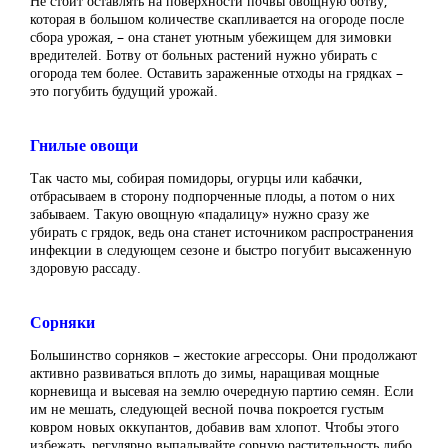
Не стоит оставлять на поверхности почвы овощную ботву,
которая в большом количестве скапливается на огороде после
сбора урожая, – она станет уютным убежищем для зимовки
вредителей. Ботву от больных растений нужно убирать с
огорода тем более. Оставить зараженные отходы на грядках –
это погубить будущий урожай.
Гнилые овощи
Так часто мы, собирая помидоры, огурцы или кабачки,
отбрасываем в сторону подпорченные плоды, а потом о них
забываем. Такую овощную «падалицу» нужно сразу же
убирать с грядок, ведь она станет источником распространения
инфекции в следующем сезоне и быстро погубит высаженную
здоровую рассаду.
Сорняки
Большинство сорняков – жестокие агрессоры. Они продолжают
активно развиваться вплоть до зимы, наращивая мощные
корневища и высевая на землю очередную партию семян. Если
им не мешать, следующей весной почва покроется густым
ковром новых оккупантов, добавив вам хлопот. Чтобы этого
избежать, регулярно выпалывайте сорную растительность либо