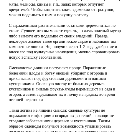
мяты, мелиссы, кинзы и т.п., запах которых отпугнет
вредителей. Чтобы защитить такие «домики» от грызунов,
можно подсыпать к ним и покупную отраву.
С зараженными растительными остатками церемониться не
стоит. Лучшее, что вы можете сделать, – сжечь опасный мусор
либо вывезти его подальше от своих владений. Правда,
некоторые жалеют такое органическое сырье и набивают им
компостные ящики. Но, получив через 1-2 года удобрение и
внеся его под культурные насаждения, можно спровоцировать
новую вспышку заболевания.
Смекалистые дачники поступают проще. Пораженные
болезнями плоды и ботву овощей убирают с огорода и
прикапывают под фруктовыми деревьями и ягодными
кустарниками. Опавшую листву от больных деревьев-
кустарников и гнилые фрукты-ягоды перемещают из сада в
огород, а затем заделывают их в почву на грядках во время
осенней перекопки.
Такая логика не лишена смысла: садовые культуры не
поражаются инфекциями огородных растений, а овощи не
страдают заболеваниями деревьев и кустарников. Таким
образом садоводы получают возможность утилизировать
опасные отходы и заодно повышают плодородие почвы на