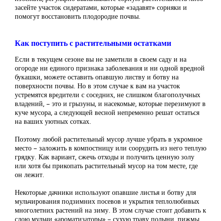
засейте участок сидератами, которые «задавят» сорняки и
помогут восстановить плодородие почвы.
Как поступить с растительными остатками
Если в текущем сезоне вы не заметили в своем саду и на
огороде ни единого признака заболевания и ни одной вредной
букашки, можете оставить опавшую листву и ботву на
поверхности почвы. Но в этом случае к вам на участок
устремятся вредители с соседних, не слишком благополучных
владений, – это и грызуны, и насекомые, которые перезимуют в
куче мусора, а следующей весной непременно решат остаться
на ваших уютных сотках.
Поэтому любой растительный мусор лучше убрать в укромное
место – заложить в компостницу или соорудить из него теплую
грядку. Как вариант, сжечь отходы и получить ценную золу
или хотя бы прикопать растительный мусор на том месте, где
он лежит.
Некоторые дачники используют опавшие листья и ботву для
мульчирования подзимних посевов и укрытия теплолюбивых
многолетних растений на зиму. В этом случае стоит добавить к
слою мульчи «ароматизаторы» – сухую траву полыни, пижмы,