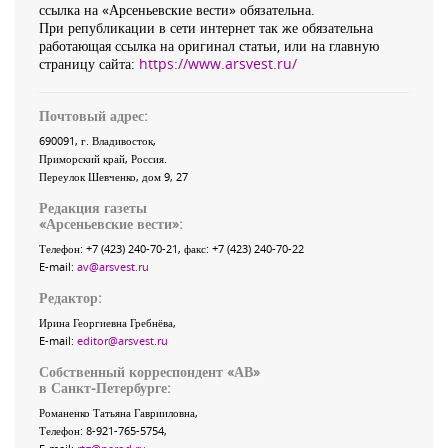
ссылка на «Арсеньевские вести» обязательна.
При републикации в сети интернет так же обязательна
работающая ссылка на оригинал статьи, или на главную
страницу сайта:
https://www.arsvest.ru/
Почтовый адрес:
690091
, г.
Владивосток
,
Приморский край
,
Россия
.
Переулок Шевченко
, дом 9, 27
Редакция газеты
«
Арсеньевские вести
»:
Телефон:
+7 (423) 240-70-21
, факс:
+7 (423) 240-70-22
E-mail:
av@arsvest.ru
Редактор:
Ирина Георгиевна Гребнёва,
E-mail:
editor@arsvest.ru
Собственный корреспондент «АВ»
в Санкт-Петербурге:
Романенко Татьяна Гаврииловна,
Телефон: 8-921-765-5754,