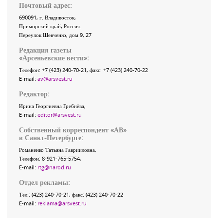
Почтовый адрес:
690091
, г.
Владивосток
,
Приморский край
,
Россия
.
Переулок Шевченко
, дом 9, 27
Редакция газеты
«
Арсеньевские вести
»:
Телефон:
+7 (423) 240-70-21
, факс:
+7 (423) 240-70-22
E-mail:
av@arsvest.ru
Редактор:
Ирина Георгиевна Гребнёва,
E-mail:
editor@arsvest.ru
Собственный корреспондент «АВ»
в Санкт-Петербурге:
Романенко Татьяна Гаврииловна,
Телефон: 8-921-765-5754,
E-mail:
rtg@narod.ru
Отдел рекламы:
Тел.: (423) 240-70-21, факс: (423) 240-70-22
E-mail:
reklama@arsvest.ru