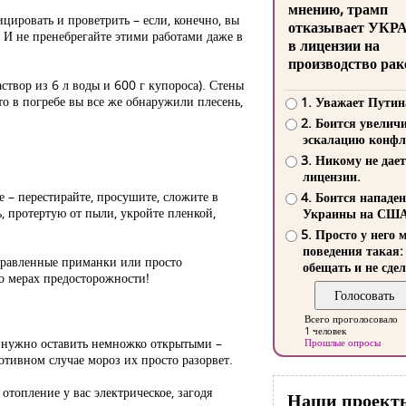
мнению, трамп
цировать и проветрить – если, конечно, вы
отказывает УКР
 И не пренебрегайте этими работами даже в
в лицензии на
производство рак
створ из 6 л воды и 600 г купороса). Стены
-то в погребе вы все же обнаружили плесень,
1. Уважает Путин
2. Боится увелич
эскалацию конфл
3. Никому не дает
лицензии.
е – перестирайте, просушите, сложите в
4. Боится нападе
, протертую от пыли, укройте пленкой,
Украины на СШ
5. Просто у него 
поведения такая:
отравленные приманки или просто
обещать и не сдел
 о мерах предосторожности!
Всего проголосовало
1 человек
ы нужно оставить немножко открытыми –
Прошлые опросы
ротивном случае мороз их просто разорвет.
 отопление у вас электрическое, загодя
Наши проект