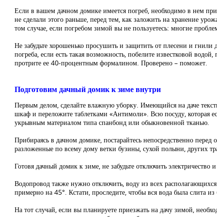
Если в вашем дачном домике имеется погреб, необходимо в нем приб
не сделали этого раньше, перед тем, как заложить на хранение ур
том случае, если погребом зимой вы не пользуетесь: многие пробл
Не забудьте хорошенько просушить и защитить от плесени и гнили д
погреба, если есть такая возможность, побелите известковой водой,
протрите ее 40-процентным формалином. Проверено – поможет.
Подготовим дачный домик к зиме внутри
Первым делом, сделайте влажную уборку. Имеющийся на даче текстиль
шкаф и переложите таблетками «Антимоли». Всю посуду, которая ес
укрывным материалом типа спанбонд или обыкновенной тканью.
Прибираясь в дачном домике, постарайтесь непосредственно перед 
разложенные по всему дому ветки бузины, сухой полыни, других тра
Готовя дачный домик к зиме, не забудьте отключить электричество и 
Водопровод также нужно отключить, воду из всех располагающихся
примерно на 45°. Кстати, проследите, чтобы вся вода была слита из
На тот случай, если вы планируете приезжать на дачу зимой, необход