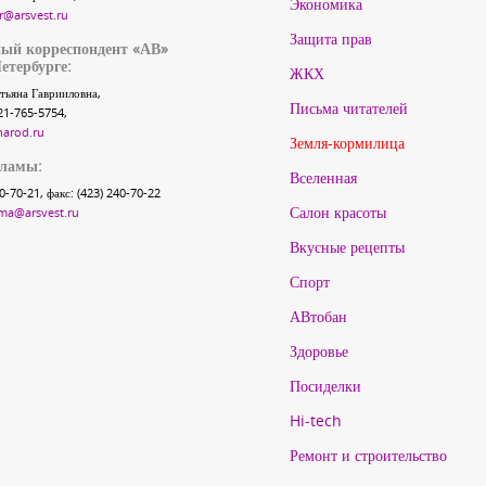
Экономика
r@arsvest.ru
Защита прав
ый корреспондент «АВ»
етербурге:
ЖКХ
тьяна Гаврииловна,
Письма читателей
21-765-5754,
narod.ru
Земля-кормилица
кламы:
Вселенная
40-70-21, факс: (423) 240-70-22
Салон красоты
ma@arsvest.ru
Вкусные рецепты
Спорт
АВтобан
Здоровье
Посиделки
Hi-tech
Ремонт и строительство