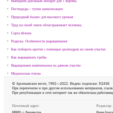
Выбираем доильный аппарат для 1 коровы
Пестициды – тупик цивилизации
Природный баланс для высокого урожая
Труд на своей земле облагораживает человека
Сорта яблонь
Редиска. Особенности выращивания
Как побороть кротов с помощью цилиндров на своем участке
Как выращивать грибы
Выращиваем шампиньоны на дачном участке
Медоносные пчелы
© Арсеньевские вести, 1992—2022. Индекс подписки: П2436
При перепечатке и при другом использовании материалов, ссылка
При републикации в сети интернет так же обязательна работающа
Почтовый адрес:
Редактор:
690091
, г.
Владивосток
,
Ирина Георги