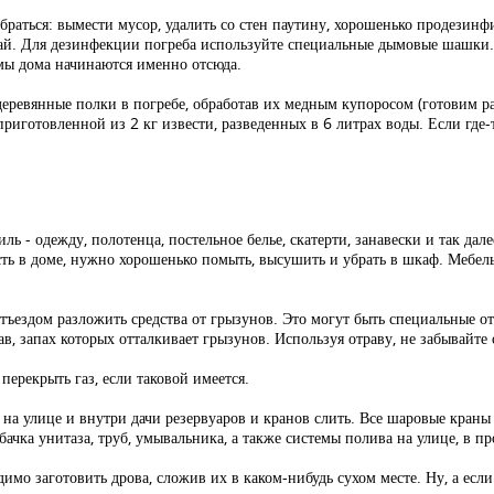
раться: вымести мусор, удалить со стен паутину, хорошенько продезинфи
ожай. Для дезинфекции погреба используйте специальные дымовые шашки.
емы дома начинаются именно отсюда.
еревянные полки в погребе, обработав их медным купоросом (готовим ра
 приготовленной из 2 кг извести, разведенных в 6 литрах воды. Если где
 - одежду, полотенца, постельное белье, скатерти, занавески и так дале
ть в доме, нужно хорошенько помыть, высушить и убрать в шкаф. Мебель
отъездом разложить средства от грызунов. Это могут быть специальные 
в, запах которых отталкивает грызунов. Используя отраву, не забывайте
перекрыть газ, если таковой имеется.
 на улице и внутри дачи резервуаров и кранов слить. Все шаровые кран
 бачка унитаза, труб, умывальника, а также системы полива на улице, в п
имо заготовить дрова, сложив их в каком-нибудь сухом месте. Ну, а если