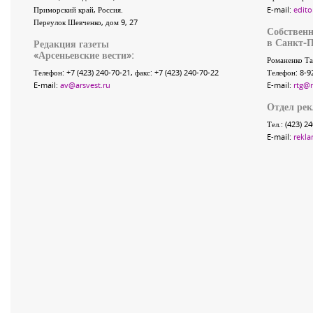
Приморский край
,
Россия
.
E-mail:
edito
Переулок Шевченко
, дом 9, 27
Собственн
в Санкт-П
Редакция газеты
«
Арсеньевские вести
»:
Романенко Та
Телефон:
+7 (423) 240-70-21
, факс:
+7 (423) 240-70-22
Телефон: 8-9
E-mail:
av@arsvest.ru
E-mail:
rtg@
Отдел ре
Тел.: (423) 2
E-mail:
rekla