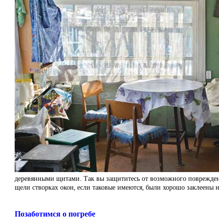
деревянными щитами. Так вы защититесь от возможного повреждени
щели створках окон, если таковые имеются, были хорошо заклеены н
Позаботимся о погребе