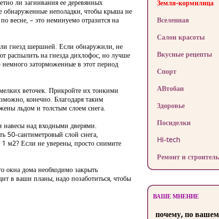
метно ли загнивания ее деревянных
Земля-кормилица
се обнаруженные неполадки, чтобы крыша не
 по весне, – это неминуемо отразится на
Вселенная
Салон красоты
 или гнезд шершней. Если обнаружили, не
Вкусные рецепты
уют распылить на гнезда дихлофос, но лучше
о немного заторможенные в этот период
Спорт
АВтобан
 мелких веточек. Прикройте их тонкими
озможно, конечно. Благодаря таким
Здоровье
жены льдом и толстым слоем снега.
Посиделки
 навесы над входными дверями.
ть 50-сантиметровый слой снега,
Hi-tech
1 м2? Если не уверены, просто снимите
Ремонт и строитель
то окна дома необходимо закрыть
ит в ваши планы, надо позаботиться, чтобы
ВАШЕ МНЕНИЕ
почему, по вашем