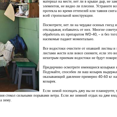
материал на месте, нет ли в крыше дыр, не за
элементов, не видно ли плесени. Устраните в
протекла во время оттепелей или таяния снега
всей стропильной конструкции.
Посмотрите, нет ли на чердаке осиных гнезд
откладывая, избавьтесь от них. Многие совет
обработать их препаратом WD-40, – и без тог
насекомые падают моментально.
Все водостоки очистите от опавшей листвы и
листами жести или вовсе снимите, если это в
нехитрым приемам водостоки не будут покоре
Придирчиво осмотрите имеющиеся козырьки и
Подумайте, способен ли ваш козырек выдержа
оказывающий давление примерно 40-60 кг на 
козырек.
Если зимой посещать дачу вы не планируете, 
я стекол сильными порывами ветра. Если же зимний отдых на даче вход
а зиму.