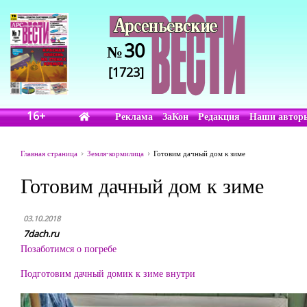
30
№
[1723]
16+
Реклама
ЗаКон
Редакция
Наши автор
Главная страница
Земля-кормилица
Готовим дачный дом к зиме
Готовим дачный дом к зиме
03.10.2018
7dach.ru
Позаботимся о погребе
Подготовим дачный домик к зиме внутри