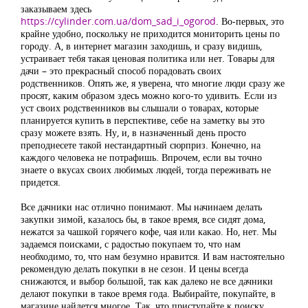
заказываем здесь
https://cylinder.com.ua/dom_sad_i_ogorod
. Во-первых, это
крайне удобно, поскольку не приходится мониторить цены по
городу. А, в интернет магазин заходишь, и сразу видишь,
устраивает тебя такая ценовая политика или нет. Товары для
дачи – это прекрасный способ порадовать своих
родственников. Опять же, я уверена, что многие люди сразу же
просят, каким образом здесь можно кого-то удивить. Если из
уст своих родственников вы слышали о товарах, которые
планируется купить в перспективе, себе на заметку вы это
сразу можете взять. Ну, и, в назначенный день просто
преподнесете такой нестандартный сюрприз. Конечно, на
каждого человека не потрафишь. Впрочем, если вы точно
знаете о вкусах своих любимых людей, тогда переживать не
придется.
Все дачники нас отлично понимают. Мы начинаем делать
закупки зимой, казалось бы, в такое время, все сидят дома,
нежатся за чашкой горячего кофе, чая или какао. Но, нет. Мы
задаемся поисками, с радостью покупаем то, что нам
необходимо, то, что нам безумно нравится. И вам настоятельно
рекомендую делать покупки в не сезон. И цены всегда
снижаются, и выбор большой, так как далеко не все дачники
делают покупки в такое время года. Выбирайте, покупайте, в
магазине найдется многое. Так, что приступайте к поиску