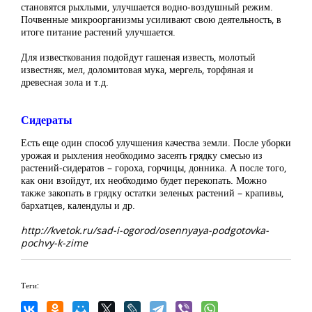
становятся рыхлыми, улучшается водно-воздушный режим.
Почвенные микроорганизмы усиливают свою деятельность, в
итоге питание растений улучшается.
Для известкования подойдут гашеная известь, молотый
известняк, мел, доломитовая мука, мергель, торфяная и
древесная зола и т.д.
Сидераты
Есть еще один способ улучшения качества земли. После уборки
урожая и рыхления необходимо засеять грядку смесью из
растений-сидератов – гороха, горчицы, донника. А после того,
как они взойдут, их необходимо будет перекопать. Можно
также закопать в грядку остатки зеленых растений – крапивы,
бархатцев, календулы и др.
http://kvetok.ru/sad-i-ogorod/osennyaya-podgotovka-
pochvy-k-zime
Теги: