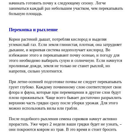
начинать готовить почву к следующему сезону. Легче
заниматься каждый раз небольшим участком, чем перекапывать
большую площадь.
Перекопка и рыхление
Корни растений дышат, потребляя кислород и выделяя
углекислый газ. Если земля глинистая, плотная, она затрудняет
дыхание, и корневая система недополучает кислород. Во
избежание этого и перекапывают почву осенью, и погоду для
этого необходимо выбирать сухую и солнечную. Если начнутся
проливные дожди, земля не только не станет рыхлой, но
напротив, сильно уплотнится.
При летне-осенней подготовке почвы не следует перекапывать
грунт глубоко. Каждому почвенному слою соответствуют свои
флора и фауна, которые при перемещении в другие слои будут
плохо приживаться. Чаще всего бывает достаточно разрыхлить
верхнюю часть грядки сразу после уборки урожая. Для этого
можно использовать вилы или грабли.
После подобного рыхления семена сорняков начнут активно
прорастать. Уже через 2 недели ваши грядки будет не узнать, –
они покроются ковром из трав. В это время и стоит бросить