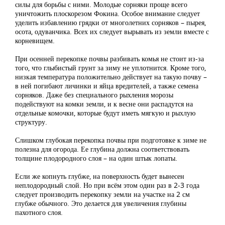
силы для борьбы с ними. Молодые сорняки проще всего
уничтожить плоскорезом Фокина. Особое внимание следует
уделить избавлению грядки от многолетних сорняков – пырея,
осота, одуванчика. Всех их следует вырывать из земли вместе с
корневищем.
При осенней перекопке почвы разбивать комья не стоит из-за
того, что глыбистый грунт за зиму не уплотнится. Кроме того,
низкая температура положительно действует на такую почву –
в ней погибают личинки и яйца вредителей, а также семена
сорняков. Даже без специального рыхления морозы
подействуют на комки земли, и к весне они распадутся на
отдельные комочки, которые будут иметь мягкую и рыхлую
структуру.
Слишком глубокая перекопка почвы при подготовке к зиме не
полезна для огорода. Ее глубина должна соответствовать
толщине плодородного слоя – на один штык лопаты.
Если же копнуть глубже, на поверхность будет вынесен
неплодородный слой. Но при всём этом один раз в 2-3 года
следует производить перекопку земли на участке на 2 см
глубже обычного. Это делается для увеличения глубины
пахотного слоя.