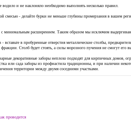
 не водило и не наклоняло необходимо выполнять несколько правил.
ой смесью - делайте бурки не меньше глубины промерзания в вашем реги
Э с минимальным расширением. Таким образом мы исключим выдергивани
в - вставьте в пробуренные отверстия металлические столбы, предварите
 фракции. Столб будет стоять, а силы морозного пучения не смогут его в
сварные декоративные заборы неплохо подходят для кирпичных домов, ог
тка или сада заборы из профнастила традиционны, и при наличии некот
аничения территории между двумя соседними участками.
как проводится