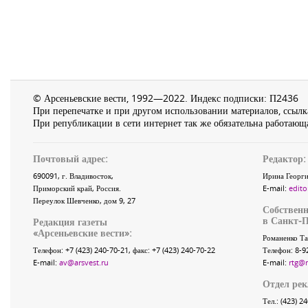
© Арсеньевские вести, 1992—2022. Индекс подписки: П2436
При перепечатке и при другом использовании материалов, ссылка
При републикации в сети интернет так же обязательна работающа
Почтовый адрес:
Редактор:
690091
, г.
Владивосток
,
Ирина Георги
Приморский край
,
Россия
.
E-mail:
edito
Переулок Шевченко
, дом 9, 27
Собственн
в Санкт-П
Редакция газеты
«
Арсеньевские вести
»:
Романенко Та
Телефон:
+7 (423) 240-70-21
, факс:
+7 (423) 240-70-22
Телефон: 8-9
E-mail:
av@arsvest.ru
E-mail:
rtg@
Отдел ре
Тел.: (423) 2