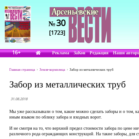
30
№
[1723]
16+
Реклама
ЗаКон
Редакция
Наши автор
Главная страница
Земля-кормилица
Забор из металлических труб
Забор из металлических труб
31.08.2018
Мы уже рассказывали о том, какие можно сделать заборы и о том, к
иным языком по облику забора и входных ворот.
И не смотря на то, что верхний предел стоимости забора по цене ни
различного рода ограждающих конструкций. На такие заборы, для с