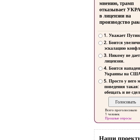
мнению, трамп
отказывает УКР
в лицензии на
производство рак
1. Уважает Путин
2. Боится увелич
эскалацию конфл
3. Никому не дает
лицензии.
4. Боится нападе
Украины на СШ
5. Просто у него 
поведения такая:
обещать и не сдел
Всего проголосовало
1 человек
Прошлые опросы
Наши проект