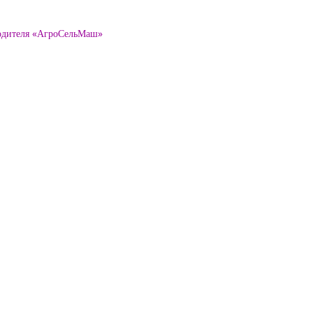
водителя «АгроСельМаш»