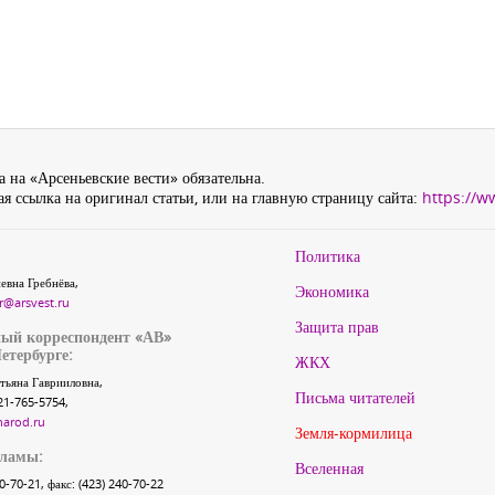
 на «Арсеньевские вести» обязательна.
я ссылка на оригинал статьи, или на главную страницу сайта:
https://w
Политика
евна Гребнёва,
Экономика
r@arsvest.ru
Защита прав
ый корреспондент «АВ»
етербурге:
ЖКХ
тьяна Гаврииловна,
Письма читателей
21-765-5754,
narod.ru
Земля-кормилица
кламы:
Вселенная
40-70-21, факс: (423) 240-70-22