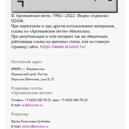
© Арсеньевские вести, 1992—2022. Индекс подписки:
П2436
При перепечатке и при другом использовании материалов,
ссылка на «Арсеньевские вести» обязательна.
При републикации в сети интернет так же обязательна
работающая ссылка на оригинал статьи, или на главную
страницу сайта:
https://www.arsvest.ru/
Почтовый адрес:
690091
, г.
Владивосток
,
Приморский край
,
Россия
.
Переулок Шевченко
, дом 9, 27
Редакция газеты
«
Арсеньевские вести
»:
Телефон:
+7 (423) 240-70-21
, факс:
+7 (423) 240-70-22
E-mail:
av@arsvest.ru
Редактор:
Ирина Георгиевна Гребнёва,
E-mail:
editor@arsvest.ru