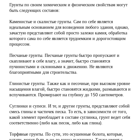
Грунты по своим химическим и физическим свойствам могут
быть следующих составов:
Каменистые и скалистые грунты. Сам по себе является
идеальным основанием для возведения любого здания, однако,
зачастую представляют собой просто залежи камня, обработка
которого сама по себе является трудоемким и дорогостоящим
процессом.
Песчаные грунты. Песчаные грунты быстро пропускают и
скапливают в себе влагу, а значит, быстро становятся
пучинистыми и склонными к движению. Не являются
благоприятными для строительства.
Глинистые грунты. Также как и песочные, при высоком уровне
насыщения влагой, быстро становятся жидкими, размываются и
вспучиваются. Промерзают на глубину до 150 сантиметров.
Суглинки и супеси. И те, и другие грунты, представляют собой
смесь глины и частичек песка. То есть, в зависимости от того,
какой элемент преобладает в составе суглинка, грунт ведет себя
соответственно (либо как песок, либо как глина).
Торфяные грунты. По сути, это осушенные болота, которые,
кстати, могут быть и не до конца высушены. Также имеет с