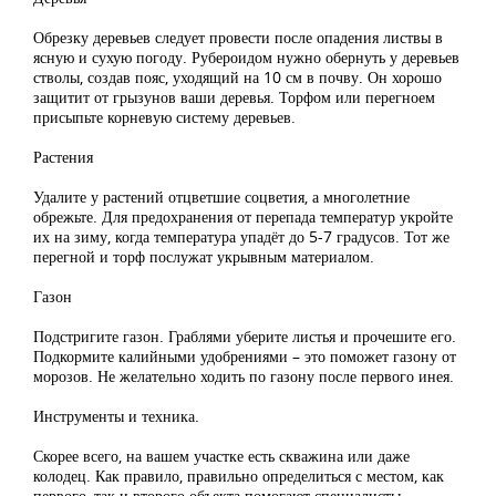
Обрезку деревьев следует провести после опадения листвы в
ясную и сухую погоду. Рубероидом нужно обернуть у деревьев
стволы, создав пояс, уходящий на 10 см в почву. Он хорошо
защитит от грызунов ваши деревья. Торфом или перегноем
присыпьте корневую систему деревьев.
Растения
Удалите у растений отцветшие соцветия, а многолетние
обрежьте. Для предохранения от перепада температур укройте
их на зиму, когда температура упадёт до 5-7 градусов. Тот же
перегной и торф послужат укрывным материалом.
Газон
Подстригите газон. Граблями уберите листья и прочешите его.
Подкормите калийными удобрениями – это поможет газону от
морозов. Не желательно ходить по газону после первого инея.
Инструменты и техника.
Скорее всего, на вашем участке есть скважина или даже
колодец. Как правило, правильно определиться с местом, как
первого, так и второго объекта помогают специалисты