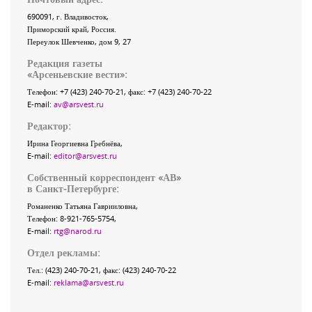
690091
, г.
Владивосток
,
Приморский край
,
Россия
.
Переулок Шевченко
, дом 9, 27
Редакция газеты
«
Арсеньевские вести
»:
Телефон:
+7 (423) 240-70-21
, факс:
+7 (423) 240-70-22
E-mail:
av@arsvest.ru
Редактор:
Ирина Георгиевна Гребнёва,
E-mail:
editor@arsvest.ru
Собственный корреспондент «АВ»
в Санкт-Петербурге:
Романенко Татьяна Гаврииловна,
Телефон: 8-921-765-5754,
E-mail:
rtg@narod.ru
Отдел рекламы:
Тел.: (423) 240-70-21, факс: (423) 240-70-22
E-mail:
reklama@arsvest.ru