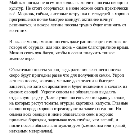
Майская погода не всем позволила закончить посевы овощных
культур. Не стоит огорчаться: в июне можно сеять практически
всё. Морковь, свёкла, листовые петрушка и сельдерей в хорошо
прогревшейся почве быстрее взойдут, активнее начнут
развиваться, и вскоре летние посевы трудно будет отличить от
весенних.
В начале месяца можно посеять даже ранние сорта томатов, не
говоря об огурцах: для них июнь – самое благоприятное время.
Можно сеять лук-батун, чтобы к осени получить тонкое
зеленое перо.
Обязательно посеем укроп, ведь растения весеннего посева
скоро будут пригодны разве что для получения семян. Укроп
летнего посева, конечно, меньше даст зелени и быстрее
зацветет, но зато он ароматнее и будет незаменим в салатах из
свежих овощей. Укропу совсем не обязательно выделять
отдельную грядку. Даже лучше посеять его по краю участков,
на которых растут томаты, огурцы, картошка, капуста. Главные
овощи огорода хорошо отреагируют на такое соседство. Но
семена всех овощей в июне обязательно сеем в хорошо
пролитые бороздки, заделывая чуть глубже, чем весной, и
после посева обязательно мульчируем (компостом или травой,
нетканым материалом).