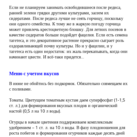
Если не планируем занимать освободившиеся после редиса,
ранней зелени грядки другими культурами, засеем их
сидератами. После редиса лучше не сеять горчицу, поскольку
они одного семейства. К тому же в жаркую погоду горчица
может привлечь крестоцветную блошку. Для летних посевов в
качестве сидератов больше подойдет фацелия. Если есть семена
тагетеса, и это декоративное растение прекрасно сыграет роль
оздоравливающей почву культуры. Но и у фацелии, и у
тагетеса есть один недостаток: их жаль перекапывать, когда они
начинают цвести. И всё-таки придется…
Меню с учетом вкусов
В июне не обойтись без подкормок. Обязательно совмещаем их
с поливами.
Томаты. Цветущим томатным кустам даем суперфосфат (1-1,5
ст. л.) для формирования вкусных плодов и органический
настой (0,5 л на 10 л воды).
Огурцы в начале цветения поддерживаем комплексным
удобрением – 1 ст. л. на 10 л воды. В фазу плодоношения для
роста побегов и формирования огурчиков каждые десять дней