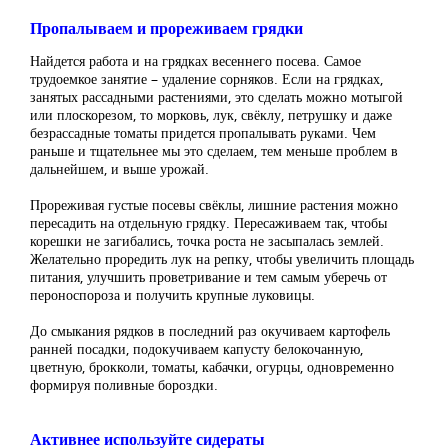
Пропалываем и прореживаем грядки
Найдется работа и на грядках весеннего посева. Самое
трудоемкое занятие – удаление сорняков. Если на грядках,
занятых рассадными растениями, это сделать можно мотыгой
или плоскорезом, то морковь, лук, свёклу, петрушку и даже
безрассадные томаты придется пропалывать руками. Чем
раньше и тщательнее мы это сделаем, тем меньше проблем в
дальнейшем, и выше урожай.
Прореживая густые посевы свёклы, лишние растения можно
пересадить на отдельную грядку. Пересаживаем так, чтобы
корешки не загибались, точка роста не засыпалась землей.
Желательно проредить лук на репку, чтобы увеличить площадь
питания, улучшить проветривание и тем самым уберечь от
пероноспороза и получить крупные луковицы.
До смыкания рядков в последний раз окучиваем картофель
ранней посадки, подокучиваем капусту белокочанную,
цветную, брокколи, томаты, кабачки, огурцы, одновременно
формируя поливные бороздки.
Активнее используйте сидераты