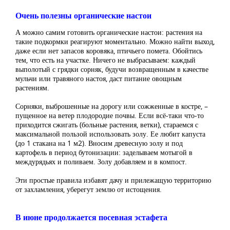
Очень полезны органические настои
А можно самим готовить органические настои: растения на
такие подкормки реагируют моментально. Можно найти выход,
даже если нет запасов коровяка, птичьего помета. Обойтись
тем, что есть на участке. Ничего не выбрасываем: каждый
выполотый с грядки сорняк, будучи возвращенным в качестве
мульчи или травяного настоя, даст питание овощным
растениям.
Сорняки, выброшенные на дорогу или сожженные в костре, –
пущенное на ветер плодородие почвы. Если всё-таки что-то
приходится сжигать (больные растения, ветки), стараемся с
максимальной пользой использовать золу. Ее любит капуста
(до 1 стакана на 1 м2). Вносим древесную золу и под
картофель в период бутонизации: заделываем мотыгой в
междурядьях и поливаем. Золу добавляем и в компост.
Эти простые правила избавят дачу и прилежащую территорию
от захламления, уберегут землю от истощения.
В июне продолжается посевная эстафета