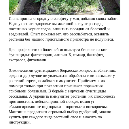
Июнь принял огородную эстафету у мая, добавив своих забот.
Надо укрепить здоровье высаженной в грунт рассады,
посеянных корнеплодов, защитить посадки от болезней и
вредителей. Опыт показывает, что расслабиться, оставить
растения без нашего пристального присмотра не получится.
Для профилактики болезней используем биологические
фунгициды: фитоспорин, алирин-Б, гамаир, бактофит,
экстрасол, фитолавин.
Химическими фунгицидами (бордоская жидкость, абига-пик,
ордан и др.) лучше не увлекаться: обработка ими вызывает у
растений стресс, ослабляет иммунитет. Прибегаем к их
помощи только при появлении признаков поражения
грибными болезнями. В борьбе с вирусами фунгициды
бессильны. А укрепить иммунитет растений, их способность
противостоять неблагоприятной погоде, помогут
сбалансированные подкормки – корневые и внекорневые.
Магазины предлагают огромный выбор удобрений, можно
купить для каждого вида растений свое и вносить по
инструкции.