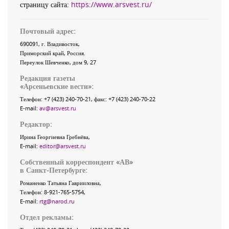
страницу сайта:
https://www.arsvest.ru/
Почтовый адрес:
690091
, г.
Владивосток
,
Приморский край
,
Россия
.
Переулок Шевченко
, дом 9, 27
Редакция газеты
«
Арсеньевские вести
»:
Телефон:
+7 (423) 240-70-21
, факс:
+7 (423) 240-70-22
E-mail:
av@arsvest.ru
Редактор:
Ирина Георгиевна Гребнёва,
E-mail:
editor@arsvest.ru
Собственный корреспондент «АВ»
в Санкт-Петербурге:
Романенко Татьяна Гаврииловна,
Телефон: 8-921-765-5754,
E-mail:
rtg@narod.ru
Отдел рекламы: