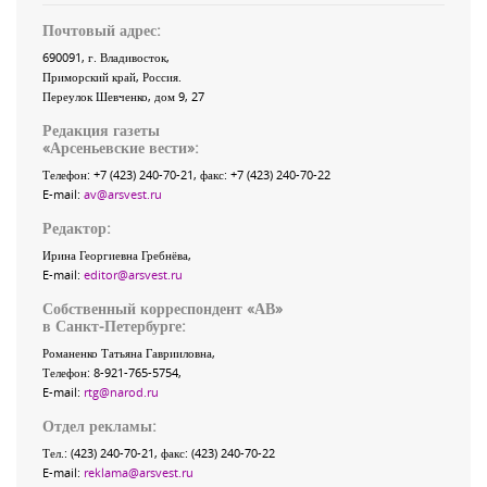
Почтовый адрес:
690091
, г.
Владивосток
,
Приморский край
,
Россия
.
Переулок Шевченко
, дом 9, 27
Редакция газеты
«
Арсеньевские вести
»:
Телефон:
+7 (423) 240-70-21
, факс:
+7 (423) 240-70-22
E-mail:
av@arsvest.ru
Редактор:
Ирина Георгиевна Гребнёва,
E-mail:
editor@arsvest.ru
Собственный корреспондент «АВ»
в Санкт-Петербурге:
Романенко Татьяна Гаврииловна,
Телефон: 8-921-765-5754,
E-mail:
rtg@narod.ru
Отдел рекламы:
Тел.: (423) 240-70-21, факс: (423) 240-70-22
E-mail:
reklama@arsvest.ru