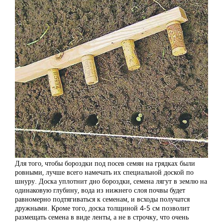
Для того, чтобы бороздки под посев семян на грядках были
ровными, лучше всего намечать их специальной доской по
шнуру. Доска уплотнит дно бороздки, семена лягут в землю на
одинаковую глубину, вода из нижнего слоя почвы будет
равномерно подтягиваться к семенам, и всходы получатся
дружными. Кроме того, доска толщиной 4-5 см позволит
размещать семена в виде ленты, а не в строчку, что очень