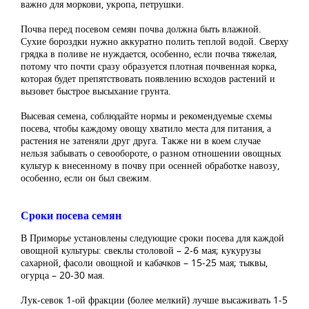
важно для моркови, укропа, петрушки.
Почва перед посевом семян почва должна быть влажной.
Сухие бороздки нужно аккуратно полить теплой водой. Сверху
грядка в поливе не нуждается, особенно, если почва тяжелая,
потому что почти сразу образуется плотная почвенная корка,
которая будет препятствовать появлению всходов растений и
вызовет быстрое высыхание грунта.
Высевая семена, соблюдайте нормы и рекомендуемые схемы
посева, чтобы каждому овощу хватило места для питания, а
растения не затеняли друг друга. Также ни в коем случае
нельзя забывать о севообороте, о разном отношении овощных
культур к внесенному в почву при осенней обработке навозу,
особенно, если он был свежим.
Сроки посева семян
В Приморье установлены следующие сроки посева для каждой
овощной культуры: свеклы столовой – 2-6 мая; кукурузы
сахарной, фасоли овощной и кабачков – 15-25 мая; тыквы,
огурца – 20-30 мая.
Лук-севок 1-ой фракции (более мелкий) лучше высаживать 1-5