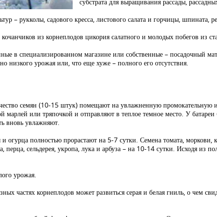
субстрата для выращивания рассады, рассадны
ур – рукколы, садового кресса, листового салата и горчицы, шпината, ре
я, кочанчиков из корнеплодов цикория салатного и молодых побегов из с
тенные в специализированном магазине или собственные – посадочный ма
но низкого урожая или, что еще хуже – полного его отсутствия.
ичество семян (10-15 штук) помещают на увлажненную промокательную 
ой марлей или тряпочкой и отправляют в теплое темное место. У батареи
ть вновь увлажняют.
и огурца полностью прорастают на 5-7 сутки. Семена томата, моркови, к
, перца, сельдерея, укропа, лука и арбуза – на 10-14 сутки. Исходя из п
лого урожая.
ных частях корнеплодов может развиться серая и белая гниль, о чем сви