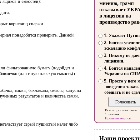
х ящиков и емкостей);
мнению, трамп
отказывает УКР
диса;
в лицензии на
производство рак
тарых корневищ спаржи.
териал понадобится проверить. Данной
1. Уважает Путин
2. Боится увелич
эскалацию конфл
3. Никому не дает
лицензии.
или фильтрованную бумагу (подойдет и
4. Боится нападе
 блюдечко (или иную плоскую емкость) с
Украины на СШ
5. Просто у него 
поведения такая:
абачка, тыквы, баклажана, свеклы, капусты
обещать и не сдел
олученных результатов и количества семян,
Всего проголосовало
1 человек
Прошлые опросы
детельствует серый пушистый налет либо
Наши проект