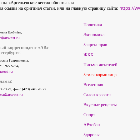
 на «Арсеньевские вести» обязательна.
я ссылка на оригинал статьи, или на главную страницу сайта:
https://w
Политика
евна Гребнёва,
Экономика
r@arsvest.ru
Защита прав
ый корреспондент «АВ»
етербурге:
ЖКХ
тьяна Гаврииловна,
Письма читателей
21-765-5754,
narod.ru
Земля-кормилица
кламы:
Вселенная
40-70-21, факс: (423) 240-70-22
Салон красоты
ma@arsvest.ru
Вкусные рецепты
Спорт
АВтобан
Здоровье