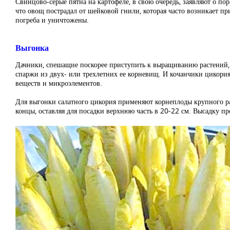
Свинцово-серые пятна на картофеле, в свою очередь, заявляют о п
что овощ пострадал от шейковой гнили, которая часто возникает п
погреба и уничтожены.
Выгонка
Дачники, спешащие поскорее приступить к выращиванию растений, 
спаржи из двух- или трехлетних ее корневищ. И кочанчики цикори
веществ и микроэлементов.
Для выгонки салатного цикория применяют корнеплоды крупного ра
концы, оставляя для посадки верхнюю часть в 20-22 см. Высадку п