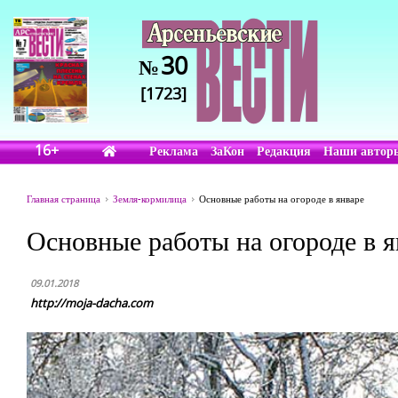
30
№
[1723]
16+
Реклама
ЗаКон
Редакция
Наши автор
Главная страница
Земля-кормилица
Основные работы на огороде в январе
Основные работы на огороде в я
09.01.2018
http://moja-dacha.com