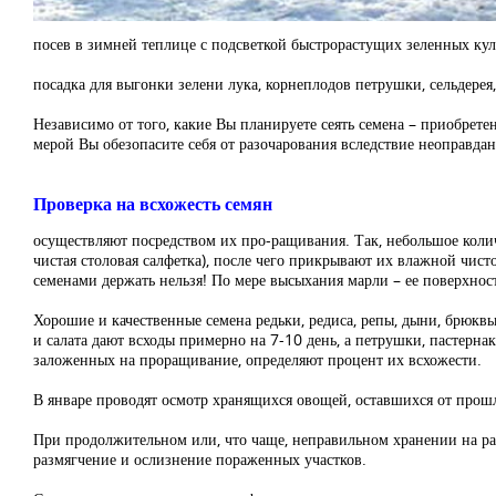
посев в зимней теплице с подсветкой быстрорастущих зеленных культ
посадка для выгонки зелени лука, корнеплодов петрушки, сельдере
Независимо от того, какие Вы планируете сеять семена – приобре
мерой Вы обезопасите себя от разочарования вследствие неоправдан
Проверка на всхожесть семян
осуществляют посредством их про-ращивания. Так, небольшое кол
чистая столовая салфетка), после чего прикрывают их влажной чист
семенами держать нельзя! По мере высыхания марли – ее поверхнос
Хорошие и качественные семена редьки, редиса, репы, дыни, брюквы 
и салата дают всходы примерно на 7-10 день, а петрушки, пастернака
заложенных на проращивание, определяют процент их всхожести.
В январе проводят осмотр хранящихся овощей, оставшихся от прош
При продолжительном или, что чаще, неправильном хранении на раз
размягчение и ослизнение пораженных участков.