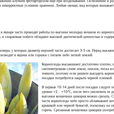
оражении клубней фитофторозом еще при возделывании. Ослизнение и раз
ри некорректных условиях хранения. Любые овощи, вид которых вызывае
в январе часто проводят работы по выгонке молодых кочанов из корнеп
я, и спаржевые побеги обладают высокой диетической ценностью и соде
змера, у которых диаметр верхней части достигает 3-5 см. Перед высаж
роизводят в ящики или горшки с песком либо легкой землей.
Корнеплоды высаживают достаточно плотно, 
сантиметровым слоем земли, опилок, песка и
темноте, поэтому если решите высадить корн
посадки потребуется закрыть черной пленкой.
В первые 10-14 дней после посадки следует 
уровне +2… +10°С, после чего увеличить ее 
выгонки кочанчики цикория можно срезать. С
части корнеплода либо просто обламывают ко
крышкой или черной бумагой, поскольку на св
горечь. Срезанные кочанчики цикория употреб