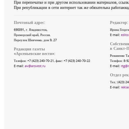
При перепечатке и при другом использовании материалов, ссылка
При републикации в сети интернет так же обязательна работающа
Почтовый адрес:
Редактор:
690091
, г.
Владивосток
,
Ирина Георги
Приморский край
,
Россия
.
E-mail:
edito
Переулок Шевченко
, дом 9, 27
Собственн
в Санкт-П
Редакция газеты
«
Арсеньевские вести
»:
Романенко Та
Телефон:
+7 (423) 240-70-21
, факс:
+7 (423) 240-70-22
Телефон: 8-9
E-mail:
av@arsvest.ru
E-mail:
rtg@
Отдел ре
Тел.: (423) 2
E-mail:
rekla