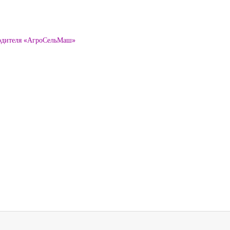
водителя «АгроСельМаш»