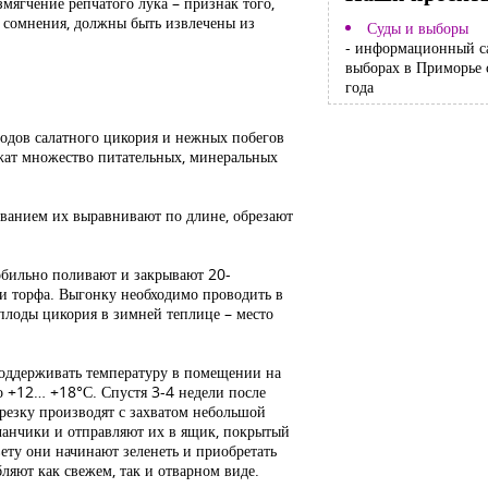
мягчение репчатого лука – признак того,
т сомнения, должны быть извлечены из
Суды и выборы
- информационный с
выборах в Приморье 
года
лодов салатного цикория и нежных побегов
ржат множество питательных, минеральных
иванием их выравнивают по длине, обрезают
обильно поливают и закрывают 20-
ли торфа. Выгонку необходимо проводить в
еплоды цикория в зимней теплице – место
поддерживать температуру в помещении на
до +12… +18°С. Спустя 3-4 недели после
резку производят с захватом небольшой
чанчики и отправляют их в ящик, покрытый
ету они начинают зеленеть и приобретать
ляют как свежем, так и отварном виде.