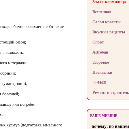
Земля-кормилица
Вселенная
Салон красоты
январе обычно включает в себя такие
Вкусные рецепты
стоящий сезон;
Спорт
АВтобан
на всхожесть;
Здоровье
ого материала;
Посиделки
добрений;
Hi-tech
 гуматы, эпин);
Ремонт и строитель
и болезней;
нилище или погребе;
х;
ВАШЕ МНЕНИЕ
ых культур (подготовка земельного
почему, по вашем