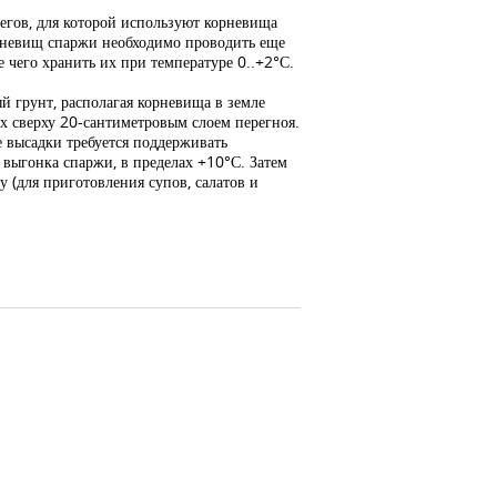
егов, для которой используют корневища
орневищ спаржи необходимо проводить еще
е чего хранить их при температуре 0..+2°С.
й грунт, располагая корневища в земле
их сверху 20-сантиметровым слоем перегноя.
 высадки требуется поддерживать
 выгонка спаржи, в пределах +10°С. Затем
(для приготовления супов, салатов и