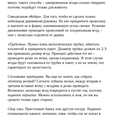
минус такого способа – замороженные ягоды сильно твердеют,
поэтому подойдут только для компота.
Самодельная «Кобра». Для того, чтобы ее сделать нужна
небольшая деревянная рукоятка. На нее прикрепите проволоку
и выгните ее в форму, напоминающую огонь свечки. Резкими
движениями проводите проволокой по плодоножкам ягод, –
они с легкостью отделятся от дерева.
«Трубочка». Нужно взять металлическую трубку, обмотать
изолентой и прикрепить пакет. Диаметр трубки должен на 2-3
мм превышать размер ягод. Принцип действия тот же –
проводите резко по ветке, срезая плодоножки. В этом случае
ягоды будут скатываться по трубке в пакет, а не на землю, что
гарантирует их целостность.
Столовыми приборами. Вы еще не знаете, как собрать
облепиху вилкой? Согните зубчики вилки, между вторым и
третьим вставьте ветку с ягодами и резко проведите.
Возможно, несколько ягод повредится и пустят сок, поэтому
наденьте перчатки. Можно использовать и нож, но им вы
срежете только одну сторону.
Сбор сока. Приготовьте банку или другую посуду. Наденьте
специальную одежду, перчатки, очки, чтобы сок не попал в