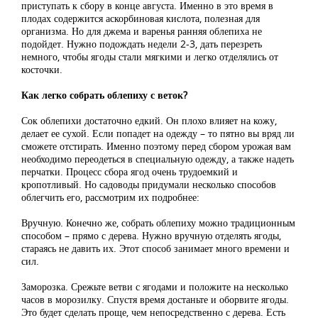
приступать к сбору в конце августа. Именно в это время в
плодах содержится аскорбиновая кислота, полезная для
организма. Но для джема и варенья ранняя облепиха не
подойдет. Нужно подождать недели 2-3, дать перезреть
немного, чтобы ягоды стали мягкими и легко отделялись от
косточки.
Как легко собрать облепиху с веток?
Сок облепихи достаточно едкий. Он плохо влияет на кожу,
делает ее сухой. Если попадет на одежду – то пятно вы вряд ли
сможете отстирать. Именно поэтому перед сбором урожая вам
необходимо переодеться в специальную одежду, а также надеть
перчатки. Процесс сбора ягод очень трудоемкий и
кропотливый. Но садоводы придумали несколько способов
облегчить его, рассмотрим их подробнее:
Вручную. Конечно же, собрать облепиху можно традиционным
способом – прямо с дерева. Нужно вручную отделять ягоды,
стараясь не давить их. Этот способ занимает много времени и
сил.
Заморозка. Срежьте ветви с ягодами и положите на несколько
часов в морозилку. Спустя время достаньте и оборвите ягоды.
Это будет сделать проще, чем непосредственно с дерева. Есть