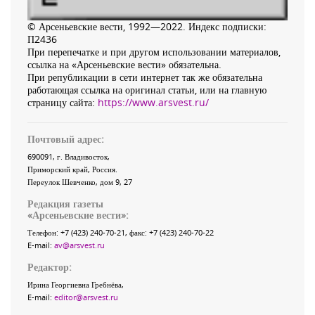
© Арсеньевские вести, 1992—2022. Индекс подписки:
П2436
При перепечатке и при другом использовании материалов,
ссылка на «Арсеньевские вести» обязательна.
При републикации в сети интернет так же обязательна
работающая ссылка на оригинал статьи, или на главную
страницу сайта:
https://www.arsvest.ru/
Почтовый адрес:
690091
, г.
Владивосток
,
Приморский край
,
Россия
.
Переулок Шевченко
, дом 9, 27
Редакция газеты
«
Арсеньевские вести
»:
Телефон:
+7 (423) 240-70-21
, факс:
+7 (423) 240-70-22
E-mail:
av@arsvest.ru
Редактор:
Ирина Георгиевна Гребнёва,
E-mail:
editor@arsvest.ru