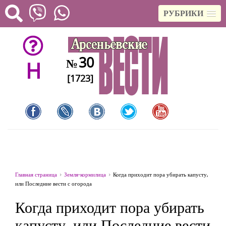
РУБРИКИ
30
№
H
[1723]
Главная страница
Земля-кормилица
Когда приходит пора убирать капусту,
или Последние вести с огорода
Когда приходит пора убирать
капусту, или Последние вести