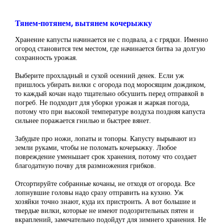
Тянем-потянем, вытянем кочерыжку
Хранение капусты начинается не с подвала, а с грядки. Именно
огород становится тем местом, где начинается битва за долгую
сохранность урожая.
Выберите прохладный и сухой осенний денек. Если уж
пришлось убирать вилки с огорода под моросящим дождиком,
то каждый кочан надо тщательно обсушить перед отправкой в
погреб. Не подходит для уборки урожая и жаркая погода,
потому что при высокой температуре воздуха поздняя капуста
сильнее поражается гнилью и быстрее вянет.
Забудьте про ножи, лопаты и топоры. Капусту вырывают из
земли руками, чтобы не поломать кочерыжку. Любое
повреждение уменьшает срок хранения, потому что создает
благодатную почву для размножения грибков.
Отсортируйте собранные кочаны, не отходя от огорода. Все
лопнувшие головы надо сразу отправить на кухню. Уж
хозяйки точно знают, куда их пристроить. А вот большие и
твердые вилки, которые не имеют подозрительных пятен и
вкраплений, замечательно подойдут для зимнего хранения. Не