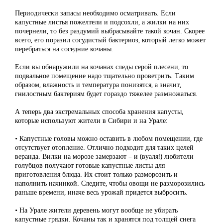
Периодически запасы необходимо осматривать. Если
капустные листья пожелтели и подсохли, а жилки на них
почернели, то без раздумий выбрасывайте такой кочан. Скорее
всего, его поразил сосудистый бактериоз, который легко может
перебраться на соседние кочаны.
Если вы обнаружили на кочанах следы серой плесени, то
подвальное помещение надо тщательно проветрить. Таким
образом, влажность и температура понизятся, а значит,
гнилостным бактериям будет гораздо тяжелее размножаться.
А теперь два экстремальных способа хранения капусты,
которые используют жители в Сибири и на Урале:
• Капустные головы можно оставить в любом помещении, где
отсутствует отопление. Отлично подходит для таких целей
веранда. Вилки на морозе замерзают – и (вуаля!) любители
голубцов получают готовые капустные листы для
приготовления блюда. Их стоит только разморозить и
наполнить начинкой. Следите, чтобы овощи не разморозились
раньше времени, иначе весь урожай придется выбросить.
• На Урале жители деревень могут вообще не убирать
капустные грядки. Кочаны так и хранятся под толщей снега