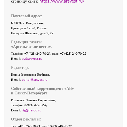
страницу сайта:
https://www.arsvest.ru/
Почтовый адрес:
690091
, г.
Владивосток
,
Приморский край
,
Россия
.
Переулок Шевченко
, дом 9, 27
Редакция газеты
«
Арсеньевские вести
»:
Телефон:
+7 (423) 240-70-21
, факс:
+7 (423) 240-70-22
E-mail:
av@arsvest.ru
Редактор:
Ирина Георгиевна Гребнёва,
E-mail:
editor@arsvest.ru
Собственный корреспондент «АВ»
в Санкт-Петербурге:
Романенко Татьяна Гаврииловна,
Телефон: 8-921-765-5754,
E-mail:
rtg@narod.ru
Отдел рекламы:
Тел.: (423) 240-70-21, факс: (423) 240-70-22