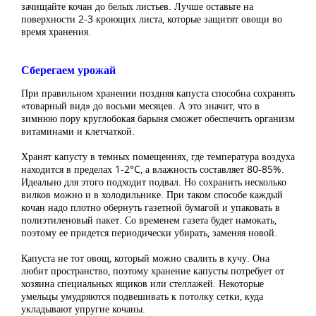
зачищайте кочан до белых листьев. Лучше оставьте на
поверхности 2-3 кроющих листа, которые защитят овощи во
время хранения.
Сберегаем урожай
При правильном хранении поздняя капуста способна сохранять
«товарный вид» до восьми месяцев. А это значит, что в
зимнюю пору круглобокая барыня сможет обеспечить организм
витаминами и клетчаткой.
Хранят капусту в темных помещениях, где температура воздуха
находится в пределах 1-2°C, а влажность составляет 80-85%.
Идеально для этого подходит подвал. Но сохранить несколько
вилков можно и в холодильнике. При таком способе каждый
кочан надо плотно обернуть газетной бумагой и упаковать в
полиэтиленовый пакет. Со временем газета будет намокать,
поэтому ее придется периодически убирать, заменяя новой.
Капуста не тот овощ, который можно свалить в кучу. Она
любит пространство, поэтому хранение капусты потребует от
хозяина специальных ящиков или стеллажей. Некоторые
умельцы умудряются подвешивать к потолку сетки, куда
укладывают упругие кочаны.