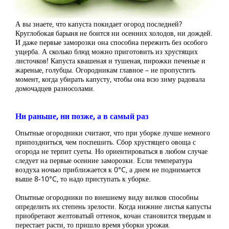
А вы знаете, что капуста покидает огород последней?
Круглобокая барыня не боится ни осенних холодов, ни дождей.
И даже первые заморозки она способна пережить без особого
ущерба. А сколько блюд можно приготовить из хрустящих
листочков! Капуста квашеная и тушеная, пирожки печеные и
жареные, голубцы. Огородникам главное – не пропустить
момент, когда убирать капусту, чтобы она всю зиму радовала
домочадцев разносолами.
Ни раньше, ни позже, а в самый раз
Опытные огородники считают, что при уборке лучше немного
припоздниться, чем поспешить. Сбор хрустящего овоща с
огорода не терпит суеты. Но ориентироваться в любом случае
следует на первые осенние заморозки. Если температура
воздуха ночью приближается к 0°C, а днем не поднимается
выше 8-10°C, то надо приступать к уборке.
Опытные огородники по внешнему виду вилков способны
определить их степень зрелости. Когда нижние листья капусты
приобретают желтоватый оттенок, кочан становится твердым и
перестает расти, то пришло время уборки урожая.