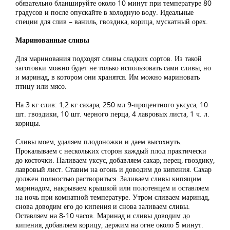
обязательно бланшируйте около 10 минут при температуре 80
градусов и после опускайте в холодную воду. Идеальные
специи для слив – ваниль, гвоздика, корица, мускатный орех.
Маринованные сливы
Для маринования подходят сливы сладких сортов. Из такой
заготовки можно будет не только использовать сами сливы, но
и маринад, в котором они хранятся. Им можно мариновать
птицу или мясо.
На 3 кг слив: 1,2 кг сахара, 250 мл 9-процентного уксуса, 10
шт. гвоздики, 10 шт. черного перца, 4 лавровых листа, 1 ч. л.
корицы.
Сливы моем, удаляем плодоножки и даем высохнуть.
Прокалываем с нескольких сторон каждый плод практически
до косточки. Наливаем уксус, добавляем сахар, перец, гвоздику,
лавровый лист. Ставим на огонь и доводим до кипения. Сахар
должен полностью раствориться. Заливаем сливы кипящим
маринадом, накрываем крышкой или полотенцем и оставляем
на ночь при комнатной температуре. Утром сливаем маринад,
снова доводим его до кипения и снова заливаем сливы.
Оставляем на 8-10 часов. Маринад и сливы доводим до
кипения, добавляем корицу, держим на огне около 5 минут.