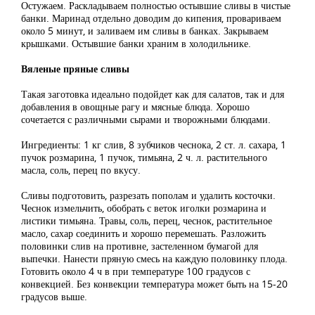
Остужаем. Раскладываем полностью остывшие сливы в чистые
банки. Маринад отдельно доводим до кипения, провариваем
около 5 минут, и заливаем им сливы в банках. Закрываем
крышками. Остывшие банки храним в холодильнике.
Вяленые пряные сливы
Такая заготовка идеально подойдет как для салатов, так и для
добавления в овощные рагу и мясные блюда. Хорошо
сочетается с различными сырами и творожными блюдами.
Ингредиенты: 1 кг слив, 8 зубчиков чеснока, 2 ст. л. сахара, 1
пучок розмарина, 1 пучок, тимьяна, 2 ч. л. растительного
масла, соль, перец по вкусу.
Сливы подготовить, разрезать пополам и удалить косточки.
Чеснок измельчить, обобрать с веток иголки розмарина и
листики тимьяна. Травы, соль, перец, чеснок, растительное
масло, сахар соединить и хорошо перемешать. Разложить
половинки слив на противне, застеленном бумагой для
выпечки. Нанести пряную смесь на каждую половинку плода.
Готовить около 4 ч в при температуре 100 градусов с
конвекцией. Без конвекции температура может быть на 15-20
градусов выше.