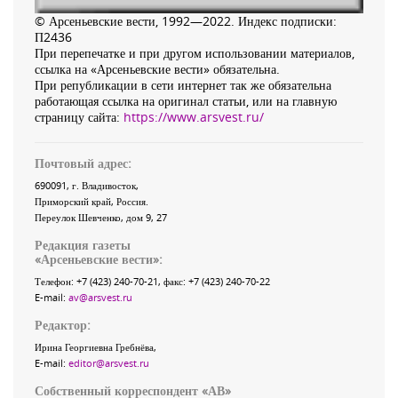
© Арсеньевские вести, 1992—2022. Индекс подписки:
П2436
При перепечатке и при другом использовании материалов,
ссылка на «Арсеньевские вести» обязательна.
При републикации в сети интернет так же обязательна
работающая ссылка на оригинал статьи, или на главную
страницу сайта:
https://www.arsvest.ru/
Почтовый адрес:
690091
, г.
Владивосток
,
Приморский край
,
Россия
.
Переулок Шевченко
, дом 9, 27
Редакция газеты
«
Арсеньевские вести
»:
Телефон:
+7 (423) 240-70-21
, факс:
+7 (423) 240-70-22
E-mail:
av@arsvest.ru
Редактор:
Ирина Георгиевна Гребнёва,
E-mail:
editor@arsvest.ru
Собственный корреспондент «АВ»