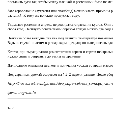
поставить дуги так, чтобы между пленкой и растениями было не мен
Зато агроволокно (лутрасил или спанбонд) можно класть прямо на р
растений. К тому же волокно пропускает воду.
Укрывают растения в апреле, не дожидаясь отрастания кустов. Они 
сбора ягод. Эксплуатировать таким образом грядки можно два года 
Нетканка более выгодна, так как под пленкой температура повышае
Ведь не случайно летом в разгар жары прекращают плодоносить даж
Кстати, при выращивании ремонтантных сортов и сортов нейтральн
нужно снять и отправить до весны на хранение.
Для полного опыления цветков и получения урожая во время массо
Под укрытием урожай созревает на 1,5-2 недели раньше. После убо
http://hozvo.ru/news/garden/dva_supersekreta_samogo_ranne
фото: uagro.info
Теги: