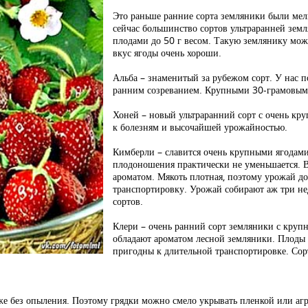
Это раньше ранние сорта земляники были мелк
сейчас большинство сортов ультраранней зе
плодами до 50 г весом. Такую землянику можн
вкус ягоды очень хороши.
Альба – знаменитый за рубежом сорт. У нас по
ранним созреванием. Крупными 30-грамовыми
Хоней – новый ультраранний сорт с очень кр
к болезням и высочайшей урожайностью.
Кимберли – славится очень крупными ягодами 
плодоношения практически не уменьшается. В
ароматом. Мякоть плотная, поэтому урожай д
транспортировку. Урожай собирают аж три не
сортов.
Клери – очень ранний сорт земляники с круп
обладают ароматом лесной земляники. Плоды м
пригодны к длительной транспортировке. Сор
е без опыления. Поэтому грядки можно смело укрывать пленкой или агр