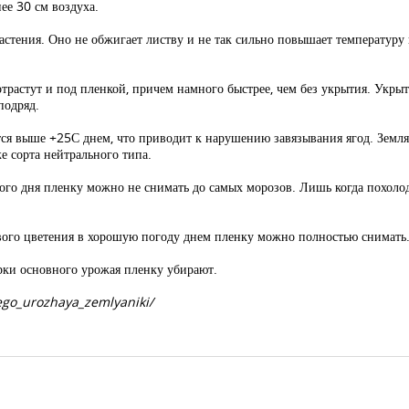
ее 30 см воздуха.
астения. Оно не обжигает листву и не так сильно повышает температуру 
отрастут и под пленкой, причем намного быстрее, чем без укрытия. Укры
подряд.
тся выше +25С днем, что приводит к нарушению завязывания ягод. Земля
е сорта нейтрального типа.
ого дня пленку можно не снимать до самых морозов. Лишь когда похол
вого цветения в хорошую погоду днем пленку можно полностью снимать
рки основного урожая пленку убирают.
go_urozhaya_zemlyaniki/