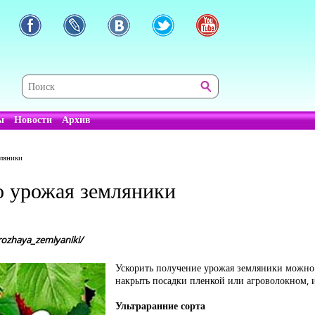
ы
Новости
Архив
ляники
о урожая земляники
ozhaya_zemlyaniki/
Ускорить получение урожая земляники можно 
накрыть посадки пленкой или агроволокном, и
Ультраранние сорта