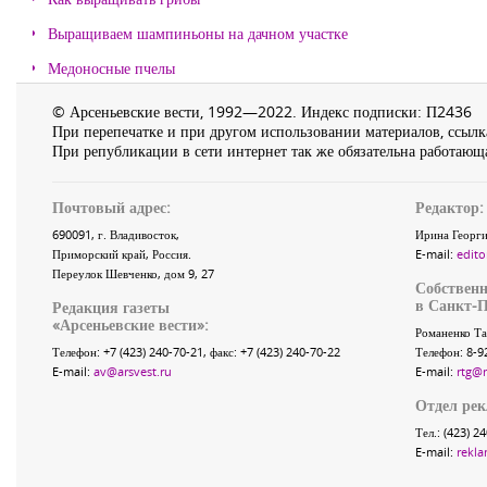
Выращиваем шампиньоны на дачном участке
Медоносные пчелы
© Арсеньевские вести, 1992—2022. Индекс подписки: П2436
При перепечатке и при другом использовании материалов, ссылка
При републикации в сети интернет так же обязательна работающа
Почтовый адрес:
Редактор:
690091
, г.
Владивосток
,
Ирина Георги
Приморский край
,
Россия
.
E-mail:
edito
Переулок Шевченко
, дом 9, 27
Собственн
в Санкт-П
Редакция газеты
«
Арсеньевские вести
»:
Романенко Та
Телефон:
+7 (423) 240-70-21
, факс:
+7 (423) 240-70-22
Телефон: 8-9
E-mail:
av@arsvest.ru
E-mail:
rtg@
Отдел ре
Тел.: (423) 2
E-mail:
rekla