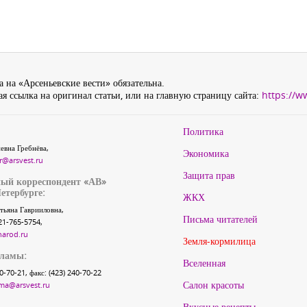
 на «Арсеньевские вести» обязательна.
я ссылка на оригинал статьи, или на главную страницу сайта:
https://w
Политика
евна Гребнёва,
Экономика
r@arsvest.ru
Защита прав
ый корреспондент «АВ»
етербурге:
ЖКХ
тьяна Гаврииловна,
Письма читателей
21-765-5754,
narod.ru
Земля-кормилица
кламы:
Вселенная
40-70-21, факс: (423) 240-70-22
Салон красоты
ma@arsvest.ru
Вкусные рецепты