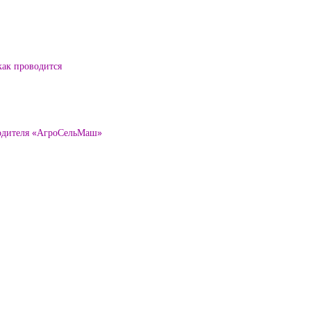
как проводится
водителя «АгроСельМаш»