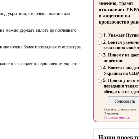
мнению, трамп
отказывает УКР
под укрытием, что очень полезно для
в лицензии на
производство рак
тие можно держать вплоть до последнего
1. Уважает Путин
2. Боится увелич
нике нужна более прохладная температура.
эскалацию конфл
3. Никому не дает
лицензии.
одание прекращает плодоношение, укрытие
4. Боится нападе
Украины на СШ
.
5. Просто у него 
поведения такая:
обещать и не сдел
Всего проголосовало
1 человек
Прошлые опросы
Наши проект