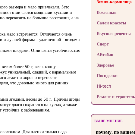
Земля-кормилица
ого размера и мало привлекали. Зато
мляники отличаются мощными кустами и
Вселенная
о перевозить на большие расстояния, а на
Салон красоты
Вкусные рецепты
ка мало встречается. Отличается очень
 и лучшей формы – удлиненной - ягодами.
Спорт
упными плодами. Отличается устойчивостью
АВтобан
Здоровье
весом более 50 г, вес к концу
кус уникальный, сладкий, с карамельным
Посиделки
олго лежит и хорошо переносит
дели, что довольно много для ранних
Hi-tech
Ремонт и строитель
ными ягодами, весом до 50 г. Причем ягоды
огут долго сохранятся на кустах, а также
т устойчив к заболеваниям.
ВАШЕ МНЕНИЕ
оволокном. Для пленки только надо
почему, по вашем