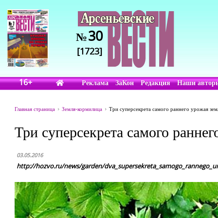
30
№
[1723]
16+
Реклама
ЗаКон
Редакция
Наши автор
Главная страница
Земля-кормилица
Три суперсекрета самого раннего урожая зем
Три суперсекрета самого раннег
03.05.2016
http://hozvo.ru/news/garden/dva_supersekreta_samogo_rannego_ur