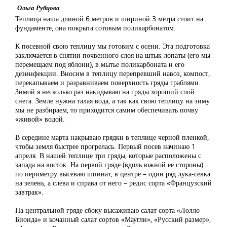
Ольга Рубцова
Теплица наша длиной 6 метров и шириной 3 метра стоит на
фундаменте, она покрыта сотовым поликарбонатом.
К посевной свою теплицу мы готовим с осени. Эта подготовка
заключается в снятии почвенного слоя на штык лопаты (его мы
перемещаем под яблони), в мытье поликарбоната и его
дезинфекции. Вносим в теплицу перепревший навоз, компост,
перекапываем и разравниваем поверхность гряды граблями.
Зимой я несколько раз накидываю на гряды хороший слой
снега. Земле нужна талая вода, а так как свою теплицу на зиму
мы не разбираем, то приходится самим обеспечивать почву
«живой» водой.
В середине марта накрываю грядки в теплице черной пленкой,
чтобы земля быстрее прогрелась. Первый посев начинаю 1
апреля. В нашей теплице три гряды, которые расположены с
запада на восток. На первой гряде (вдоль южной ее стороны)
по периметру высеваю шпинат, в центре – один ряд лука-севка
на зелень, а слева и справа от него – редис сорта «Французский
завтрак».
На центральной гряде сбоку высаживаю салат сорта «Лолло
Бионда» и кочанный салат сортов «Маугли», «Русский размер»,