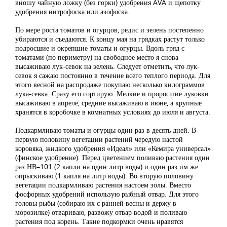
вношу чайную ложку (без горки) удобрения AVA и щепотку
удобрения нитрофоска или азофоска.
По мере роста томатов и огурцов, редис и зелень постепенно
убираются и съедаются. К концу мая на грядках растут только
подросшие и окрепшие томаты и огурцы. Вдоль гряд с
томатами (по периметру) на свободное место я снова
высаживаю лук-севок на зелень. Следует отметить, что лук-
севок я сажаю постоянно в течение всего теплого периода. Для
этого весной на распродаже покупаю несколько килограммов
лука-севка. Сразу его сортирую. Мелкие и проросшие луковки
высаживаю в апреле, средние высаживаю в июне, а крупные
хранятся в коробочке в комнатных условиях до июля и августа.
Подкармливаю томаты и огурцы один раз в десять дней. В
первую половину вегетации растений чередую настой
коровяка, жидкого удобрения «Идеал» или «Кемира универсал»
(финское удобрение). Перед цветением поливаю растения один
раз НВ–101 (2 капли на один литр воды) и один раз им же
опрыскиваю (1 капля на литр воды). Во вторую половину
вегетации подкармливаю растения настоем золы. Вместо
фосфорных удобрений использую рыбный отвар. Для этого
головы рыбы (собираю их с ранней весны и держу в
морозилке) отвариваю, развожу отвар водой и поливаю
растения под корень. Такие подкормки очень нравятся