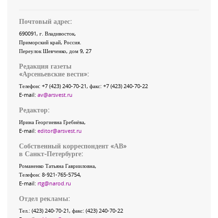
Почтовый адрес:
690091
, г.
Владивосток
,
Приморский край
,
Россия
.
Переулок Шевченко
, дом 9, 27
Редакция газеты
«
Арсеньевские вести
»:
Телефон:
+7 (423) 240-70-21
, факс:
+7 (423) 240-70-22
E-mail:
av@arsvest.ru
Редактор:
Ирина Георгиевна Гребнёва,
E-mail:
editor@arsvest.ru
Собственный корреспондент «АВ»
в Санкт-Петербурге:
Романенко Татьяна Гаврииловна,
Телефон: 8-921-765-5754,
E-mail:
rtg@narod.ru
Отдел рекламы:
Тел.: (423) 240-70-21, факс: (423) 240-70-22