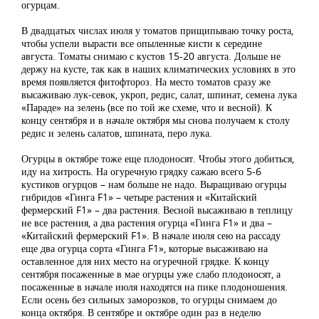
огурцам.
В двадцатых числах июля у томатов прищипываю точку роста,
чтобы успели вырасти все опыленные кисти к середине
августа. Томаты снимаю с кустов 15-20 августа. Дольше не
держу на кусте, так как в наших климатических условиях в это
время появляется фитофтороз. На место томатов сразу же
высаживаю лук-севок, укроп, редис, салат, шпинат, семена лука
«Параде» на зелень (все по той же схеме, что и весной). К
концу сентября и в начале октября мы снова получаем к столу
редис и зелень салатов, шпината, перо лука.
Огурцы в октябре тоже еще плодоносят. Чтобы этого добиться,
иду на хитрость. На огуречную грядку сажаю всего 5-6
кустиков огурцов – нам больше не надо. Выращиваю огурцы
гибридов «Гинга F1» – четыре растения и «Китайский
фермерский F1» – два растения. Весной высаживаю в теплицу
не все растения, а два растения огурца «Гинга F1» и два –
«Китайский фермерский F1». В начале июля сею на рассаду
еще два огурца сорта «Гинга F1», которые высаживаю на
оставленное для них место на огуречной грядке. К концу
сентября посаженные в мае огурцы уже слабо плодоносят, а
посаженные в начале июля находятся на пике плодоношения.
Если осень без сильных заморозков, то огурцы снимаем до
конца октября. В сентябре и октябре один раз в неделю