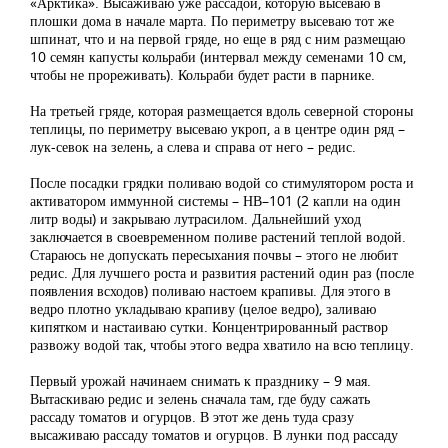
«Арктика». Высаживаю уже рассадой, которую высеваю в
плошки дома в начале марта. По периметру высеваю тот же
шпинат, что и на первой гряде, но еще в ряд с ним размещаю
10 семян капусты кольраби (интервал между семенами 10 см,
чтобы не прореживать). Кольраби будет расти в парнике.
На третьей гряде, которая размещается вдоль северной стороны
теплицы, по периметру высеваю укроп, а в центре один ряд –
лук-севок на зелень, а слева и справа от него – редис.
После посадки грядки поливаю водой со стимулятором роста и
активатором иммунной системы – НВ–101 (2 капли на один
литр воды) и закрываю лутрасилом. Дальнейший уход
заключается в своевременном поливе растений теплой водой.
Стараюсь не допускать пересыхания почвы – этого не любит
редис. Для лучшего роста и развития растений один раз (после
появления всходов) поливаю настоем крапивы. Для этого в
ведро плотно укладываю крапиву (целое ведро), заливаю
кипятком и настаиваю сутки. Концентрированный раствор
развожу водой так, чтобы этого ведра хватило на всю теплицу.
Первый урожай начинаем снимать к празднику – 9 мая.
Вытаскиваю редис и зелень сначала там, где буду сажать
рассаду томатов и огурцов. В этот же день туда сразу
высаживаю рассаду томатов и огурцов. В лунки под рассаду