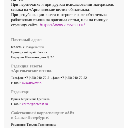
При перепечатке и при другом использовании материалов,
ссылка на «Арсеньевские вести» обязательна.
При републикации в сети интернет так же обязательна
работающая ссылка на оригинал статьи, или на главную
страницу сайта:
https://www.arsvest.ru/
Почтовый адрес:
690091
, г.
Владивосток
,
Приморский край
,
Россия
.
Переулок Шевченко
, дом 9, 27
Редакция газеты
«
Арсеньевские вести
»:
Телефон:
+7 (423) 240-70-21
, факс:
+7 (423) 240-70-22
E-mail:
av@arsvest.ru
Редактор:
Ирина Георгиевна Гребнёва,
E-mail:
editor@arsvest.ru
Собственный корреспондент «АВ»
в Санкт-Петербурге:
Романенко Татьяна Гаврииловна,