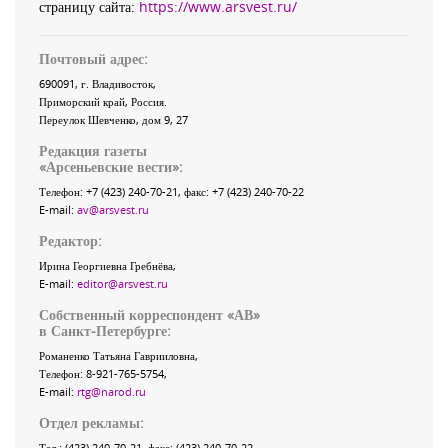
страницу сайта:
https://www.arsvest.ru/
Почтовый адрес:
690091
, г.
Владивосток
,
Приморский край
,
Россия
.
Переулок Шевченко
, дом 9, 27
Редакция газеты
«
Арсеньевские вести
»:
Телефон:
+7 (423) 240-70-21
, факс:
+7 (423) 240-70-22
E-mail:
av@arsvest.ru
Редактор:
Ирина Георгиевна Гребнёва,
E-mail:
editor@arsvest.ru
Собственный корреспондент «АВ»
в Санкт-Петербурге:
Романенко Татьяна Гаврииловна,
Телефон: 8-921-765-5754,
E-mail:
rtg@narod.ru
Отдел рекламы:
Тел.: (423) 240-70-21, факс: (423) 240-70-22