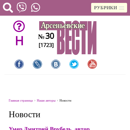
РУБРИКИ
30
№
H
[1723]
Главная страница
Наши авторы
Новости
Новости
Умер Дмитрий Врубель, автор