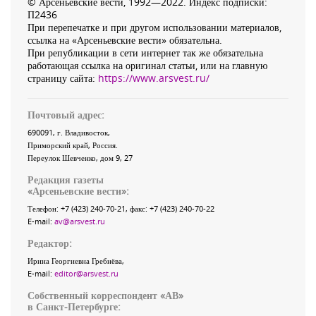
© Арсеньевские вести, 1992—2022. Индекс подписки:
П2436
При перепечатке и при другом использовании материалов,
ссылка на «Арсеньевские вести» обязательна.
При републикации в сети интернет так же обязательна
работающая ссылка на оригинал статьи, или на главную
страницу сайта:
https://www.arsvest.ru/
Почтовый адрес:
690091
, г.
Владивосток
,
Приморский край
,
Россия
.
Переулок Шевченко
, дом 9, 27
Редакция газеты
«
Арсеньевские вести
»:
Телефон:
+7 (423) 240-70-21
, факс:
+7 (423) 240-70-22
E-mail:
av@arsvest.ru
Редактор:
Ирина Георгиевна Гребнёва,
E-mail:
editor@arsvest.ru
Собственный корреспондент «АВ»
в Санкт-Петербурге: