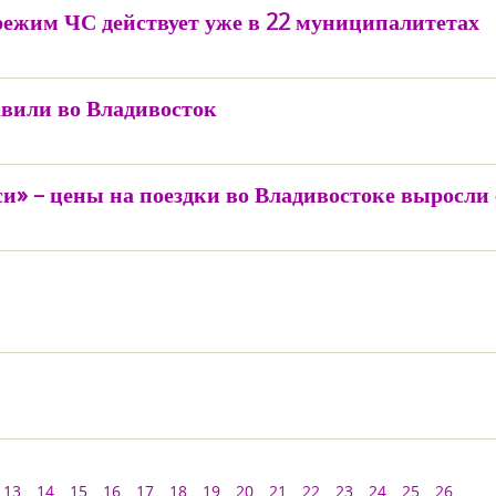
режим ЧС действует уже в 22 муниципалитетах
авили во Владивосток
кси» – цены на поездки во Владивостоке выросли
13
14
15
16
17
18
19
20
21
22
23
24
25
26
...