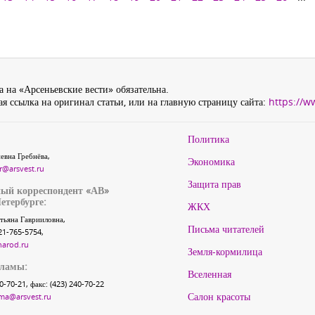
 на «Арсеньевские вести» обязательна.
я ссылка на оригинал статьи, или на главную страницу сайта:
https://w
Политика
евна Гребнёва,
Экономика
r@arsvest.ru
Защита прав
ый корреспондент «АВ»
етербурге:
ЖКХ
тьяна Гаврииловна,
Письма читателей
21-765-5754,
narod.ru
Земля-кормилица
кламы:
Вселенная
40-70-21, факс: (423) 240-70-22
Салон красоты
ma@arsvest.ru