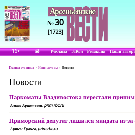
30
№
[1723]
16+
Реклама
ЗаКон
Редакция
Наши автор
Главная страница
Наши авторы
Новости
Новости
Паркоматы Владивостока перестали приним
Алина Артемьева. prim.rbc.ru
Приморский депутат лишился мандата из-за 
Артем Грачев, prim.rbc.ru