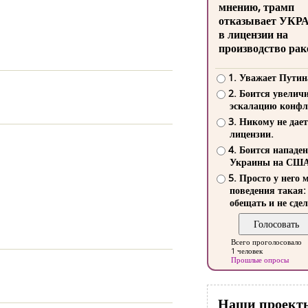
мнению, трамп
отказывает УКР
в лицензии на
производство рак
1. Уважает Путин
2. Боится увелич
эскалацию конфл
3. Никому не дает
лицензии.
4. Боится нападе
Украины на СШ
5. Просто у него 
поведения такая:
обещать и не сдел
Всего проголосовало
1 человек
Прошлые опросы
Наши проект