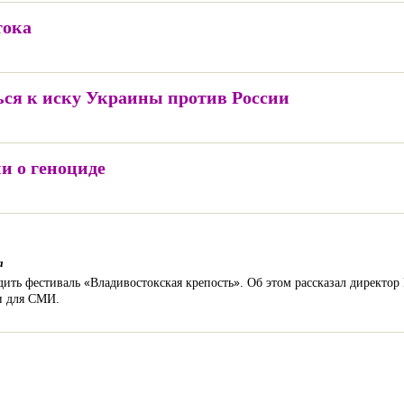
тока
ся к иску Украины против России
и о геноциде
а
дить фестиваль «Владивостокская крепость». Об этом рассказал директо
и для СМИ.