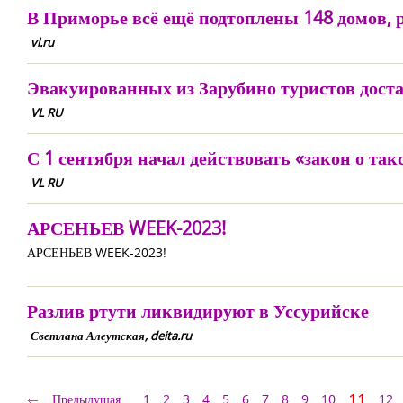
В Приморье всё ещё подтоплены 148 домов, 
vl.ru
Эвакуированных из Зарубино туристов дост
VL RU
С 1 сентября начал действовать «закон о та
VL RU
АРСЕНЬЕВ WEEK-2023!
АРСЕНЬЕВ WEEK-2023!
Разлив ртути ликвидируют в Уссурийске
Светлана Алеутская, deita.ru
11
Предыдущая
1
2
3
4
5
6
7
8
9
10
12