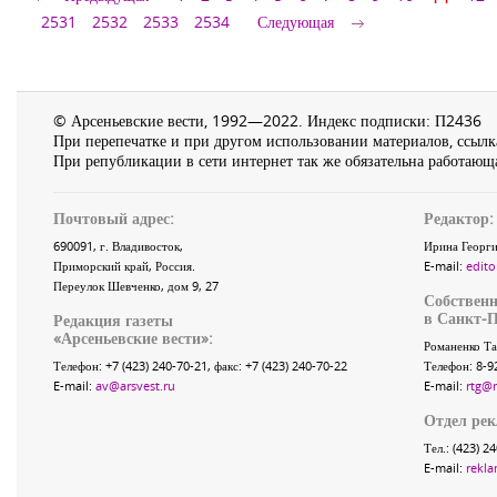
2531
2532
2533
2534
Следующая
© Арсеньевские вести, 1992—2022. Индекс подписки: П2436
При перепечатке и при другом использовании материалов, ссылка
При републикации в сети интернет так же обязательна работающа
Почтовый адрес:
Редактор:
690091
, г.
Владивосток
,
Ирина Георги
Приморский край
,
Россия
.
E-mail:
edito
Переулок Шевченко
, дом 9, 27
Собственн
в Санкт-П
Редакция газеты
«
Арсеньевские вести
»:
Романенко Та
Телефон:
+7 (423) 240-70-21
, факс:
+7 (423) 240-70-22
Телефон: 8-9
E-mail:
av@arsvest.ru
E-mail:
rtg@
Отдел ре
Тел.: (423) 2
E-mail:
rekla