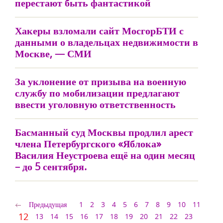
перестают быть фантастикой
Хакеры взломали сайт МосгорБТИ с
данными о владельцах недвижимости в
Москве, — СМИ
За уклонение от призыва на военную
службу по мобилизации предлагают
ввести уголовную ответственность
Басманный суд Москвы продлил арест
члена Петербургского «Яблока»
Василия Неустроева ещё на один месяц
– до 5 сентября.
Предыдущая
1
2
3
4
5
6
7
8
9
10
11
12
13
14
15
16
17
18
19
20
21
22
23