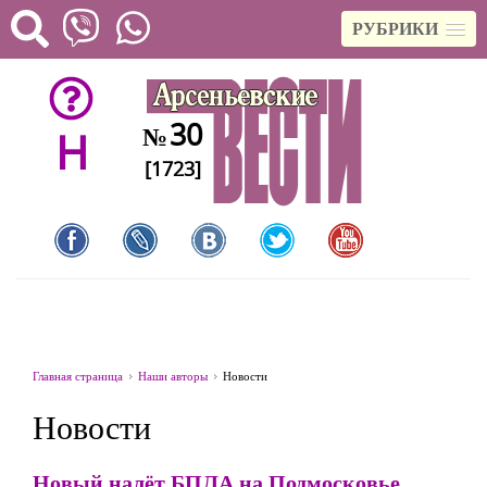
РУБРИКИ
30
№
H
[1723]
Главная страница
Наши авторы
Новости
Новости
Новый налёт БПЛА на Подмосковье