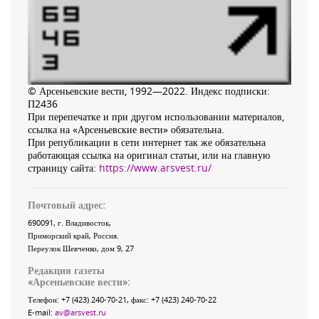
© Арсеньевские вести, 1992—2022. Индекс подписки:
П2436
При перепечатке и при другом использовании материалов,
ссылка на «Арсеньевские вести» обязательна.
При републикации в сети интернет так же обязательна
работающая ссылка на оригинал статьи, или на главную
страницу сайта:
https://www.arsvest.ru/
Почтовый адрес:
690091
, г.
Владивосток
,
Приморский край
,
Россия
.
Переулок Шевченко
, дом 9, 27
Редакция газеты
«
Арсеньевские вести
»:
Телефон:
+7 (423) 240-70-21
, факс:
+7 (423) 240-70-22
E-mail:
av@arsvest.ru