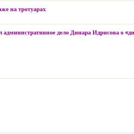
аже на тротуарах
л административное дело Динара Идрисова о «д