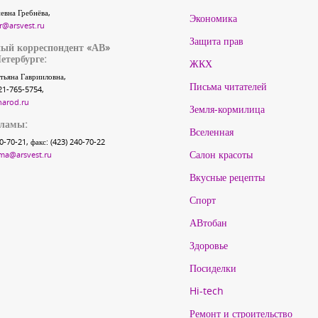
евна Гребнёва,
Экономика
r@arsvest.ru
Защита прав
ый корреспондент «АВ»
етербурге:
ЖКХ
тьяна Гаврииловна,
Письма читателей
21-765-5754,
narod.ru
Земля-кормилица
кламы:
Вселенная
40-70-21, факс: (423) 240-70-22
Салон красоты
ma@arsvest.ru
Вкусные рецепты
Спорт
АВтобан
Здоровье
Посиделки
Hi-tech
Ремонт и строительство