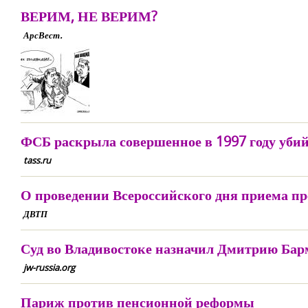
ВЕРИМ, НЕ ВЕРИМ?
АрсВест.
ФСБ раскрыла совершенное в 1997 году уби
tass.ru
О проведении Всероссийского дня приема п
ДВТП
Суд во Владивостоке назначил Дмитрию Барм
jw-russia.org
Париж против пенсионной реформы