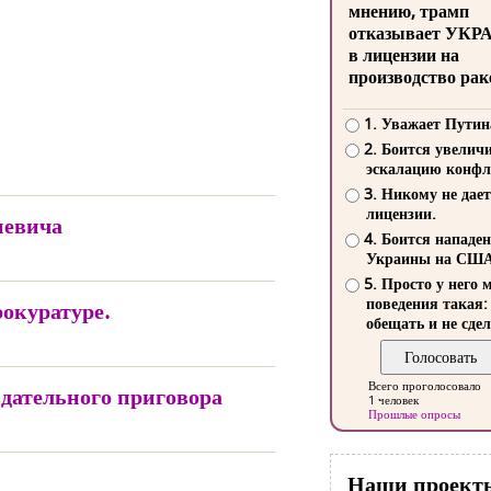
мнению, трамп
отказывает УКР
в лицензии на
производство рак
1. Уважает Путин
2. Боится увелич
эскалацию конфл
3. Никому не дает
лицензии.
невича
4. Боится нападе
Украины на СШ
5. Просто у него 
поведения такая:
окуратуре.
обещать и не сдел
Всего проголосовало
дательного приговора
1 человек
Прошлые опросы
Наши проект