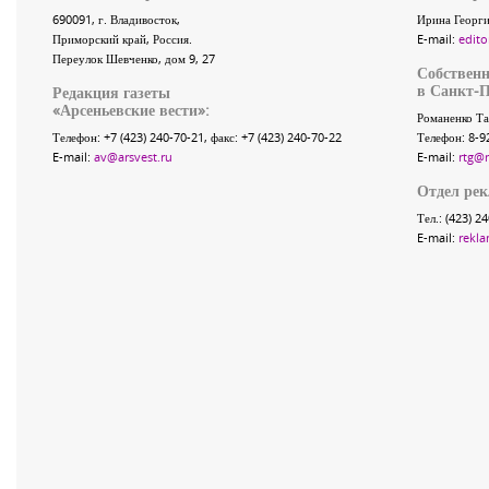
690091
, г.
Владивосток
,
Ирина Георги
Приморский край
,
Россия
.
E-mail:
edito
Переулок Шевченко
, дом 9, 27
Собственн
в Санкт-П
Редакция газеты
«
Арсеньевские вести
»:
Романенко Та
Телефон:
+7 (423) 240-70-21
, факс:
+7 (423) 240-70-22
Телефон: 8-9
E-mail:
av@arsvest.ru
E-mail:
rtg@
Отдел ре
Тел.: (423) 2
E-mail:
rekla