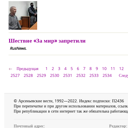
Шествие «За мир» запретили
RusNews.
Предыдущая
1
2
3
4
5
6
7
8
9
10
11
12
2527
2528
2529
2530
2531
2532
2533
2534
След
© Арсеньевские вести, 1992—2022. Индекс подписки: П2436
При перепечатке и при другом использовании материалов, ссылка
При републикации в сети интернет так же обязательна работающа
Почтовый адрес:
Редактор: