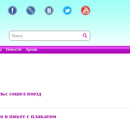
ы
Новости
Архив
льс сошел поезд
о в пикет с плакатом