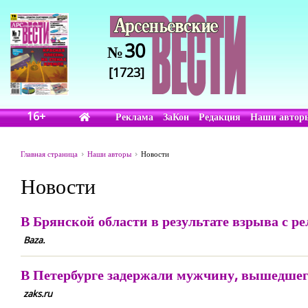
30
№
[1723]
16+
Реклама
ЗаКон
Редакция
Наши автор
Главная страница
Наши авторы
Новости
Новости
В Брянской области в результате взрыва с ре
Baza.
В Петербурге задержали мужчину, вышедшег
zaks.ru