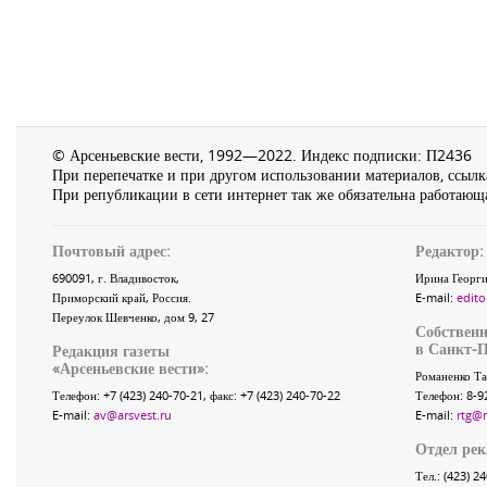
© Арсеньевские вести, 1992—2022. Индекс подписки: П2436
При перепечатке и при другом использовании материалов, ссылка
При републикации в сети интернет так же обязательна работающа
Почтовый адрес:
Редактор:
690091
, г.
Владивосток
,
Ирина Георги
Приморский край
,
Россия
.
E-mail:
edito
Переулок Шевченко
, дом 9, 27
Собственн
в Санкт-П
Редакция газеты
«
Арсеньевские вести
»:
Романенко Та
Телефон:
+7 (423) 240-70-21
, факс:
+7 (423) 240-70-22
Телефон: 8-9
E-mail:
av@arsvest.ru
E-mail:
rtg@
Отдел ре
Тел.: (423) 2