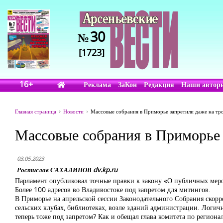
30
№
[1723]
16+
Реклама
ЗаКон
Редакция
Наши автор
Главная страница
Новости
Массовые собрания в Приморье запретили даже на тр
Массовые собрания в Приморье 
03.05.2023
Ростислав САХАЛИНОВ dv.kp.ru
Парламент опубликовал точные правки к закону «О публичных мер
Более 100 адресов во Владивостоке под запретом для митингов.
В Приморье на апрельской сессии Законодательного Собрания скор
сельских клубах, библиотеках, возле зданий администрации. Логи
теперь тоже под запретом? Как и обещал глава комитета по регион