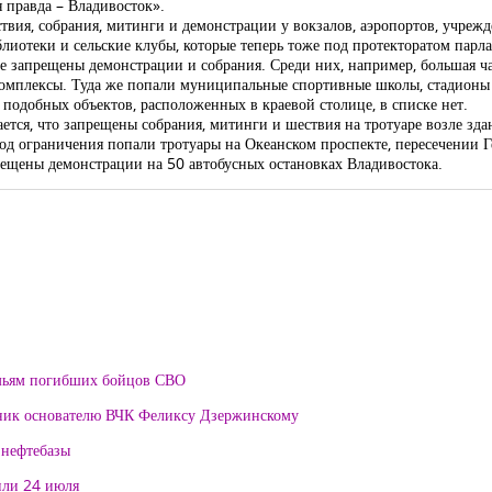
 правда – Владивосток».
твия, собрания, митинги и демонстрации у вокзалов, аэропортов, учреж
лиотеки и сельские клубы, которые теперь тоже под протекторатом парла
е запрещены демонстрации и собрания. Среди них, например, большая ча
 комплексы. Туда же попали муниципальные спортивные школы, стадионы
т подобных объектов, расположенных в краевой столице, в списке нет.
ется, что запрещены собрания, митинги и шествия на тротуаре возле зд
д ограничения попали тротуары на Океанском проспекте, пересечении Г
рещены демонстрации на 50 автобусных остановках Владивостока.
мьям погибших бойцов СВО
тник основателю ВЧК Феликсу Дзержинскому
 нефтебазы
или 24 июля