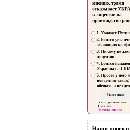
мнению, трамп
отказывает УКР
в лицензии на
производство рак
1. Уважает Путин
2. Боится увелич
эскалацию конфл
3. Никому не дает
лицензии.
4. Боится нападе
Украины на СШ
5. Просто у него 
поведения такая:
обещать и не сдел
Всего проголосовало
1 человек
Прошлые опросы
Наши проект