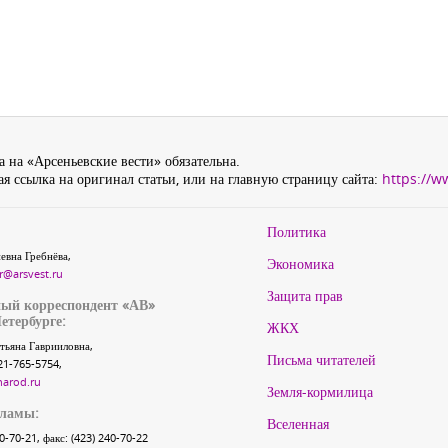
 на «Арсеньевские вести» обязательна.
я ссылка на оригинал статьи, или на главную страницу сайта:
https://w
Политика
евна Гребнёва,
Экономика
r@arsvest.ru
Защита прав
ый корреспондент «АВ»
етербурге:
ЖКХ
тьяна Гаврииловна,
Письма читателей
21-765-5754,
narod.ru
Земля-кормилица
кламы:
Вселенная
40-70-21, факс: (423) 240-70-22