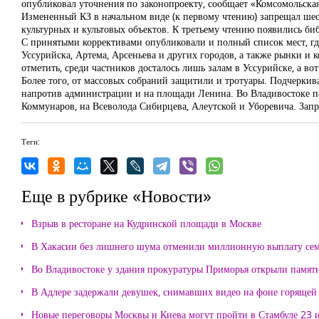
опубликовал уточнения по законопроекту, сообщает «Комсомольская
Измененный КЗ в начальном виде (к первому чтению) запрещал шес
культурных и культовых объектов. К третьему чтению появились биб
С принятыми коррективами опубликовали и полный список мест, гд
Уссурийска, Артема, Арсеньева и других городов, а также рынки и
отметить, среди частников досталось лишь залам в Уссурийске, а во
Более того, от массовых собраний защитили и тротуары. Подчеркива
напротив администрации и на площади Ленина. Во Владивостоке по
Коммунаров, на Всеволода Сибирцева, Алеутской и Уборевича. Зап
Теги:
Еще в рубрике «Новости»
Взрыв в ресторане на Кудринской площади в Москве
В Хакасии без лишнего шума отменили миллионную выплату се
Во Владивостоке у здания прокуратуры Приморья открыли памя
В Адлере задержали девушек, снимавших видео на фоне горящей
Новые переговоры Москвы и Киева могут пройти в Стамбуле 23 