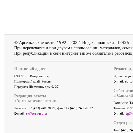
© Арсеньевские вести, 1992—2022. Индекс подписки: П2436
При перепечатке и при другом использовании материалов, ссылка
При републикации в сети интернет так же обязательна работающа
Почтовый адрес:
Редактор:
690091
, г.
Владивосток
,
Ирина Георги
Приморский край
,
Россия
.
E-mail:
edito
Переулок Шевченко
, дом 9, 27
Собственн
в Санкт-П
Редакция газеты
«
Арсеньевские вести
»:
Романенко Та
Телефон:
+7 (423) 240-70-21
, факс:
+7 (423) 240-70-22
Телефон: 8-9
E-mail:
av@arsvest.ru
E-mail:
rtg@
Отдел ре
Тел.: (423) 2