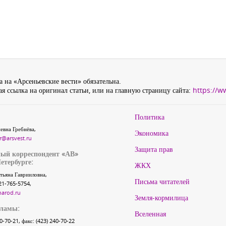
 на «Арсеньевские вести» обязательна.
я ссылка на оригинал статьи, или на главную страницу сайта:
https://w
Политика
евна Гребнёва,
Экономика
r@arsvest.ru
Защита прав
ый корреспондент «АВ»
етербурге:
ЖКХ
тьяна Гаврииловна,
Письма читателей
21-765-5754,
narod.ru
Земля-кормилица
кламы:
Вселенная
40-70-21, факс: (423) 240-70-22