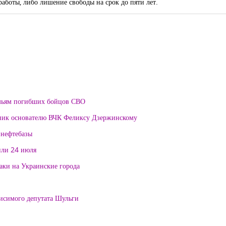
аботы, либо лишение свободы на срок до пяти лет.
мьям погибших бойцов СВО
тник основателю ВЧК Феликсу Дзержинскому
 нефтебазы
или 24 июля
таки на Украинские города
висимого депутата Шульги