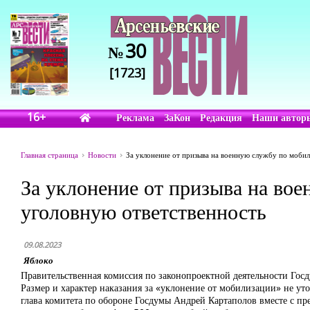
30
№
[1723]
16+
Реклама
ЗаКон
Редакция
Наши автор
Главная страница
Новости
За уклонение от призыва на военную службу по мобил
За уклонение от призыва на во
уголовную ответственность
09.08.2023
Яблоко
Правительственная комиссия по законопроектной деятельности Гос
Размер и характер наказания за «уклонение от мобилизации» не у
глава комитета по обороне Госдумы Андрей Картаполов вместе с пр