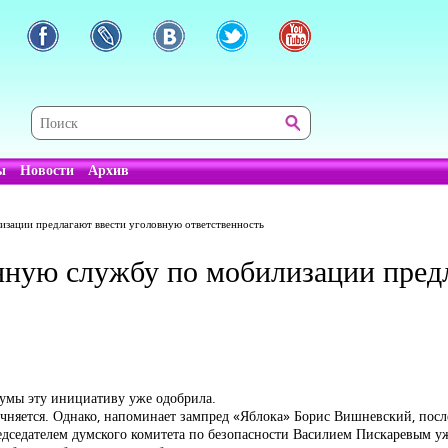
ы
Новости
Архив
изации предлагают ввести уголовную ответственность
енную службу по мобилизации пред
думы эту инициативу уже одобрила.
точняется. Однако, напоминает зампред «Яблока» Борис Вишневский, пос
едседателем думского комитета по безопасности Василием Пискаревым уж