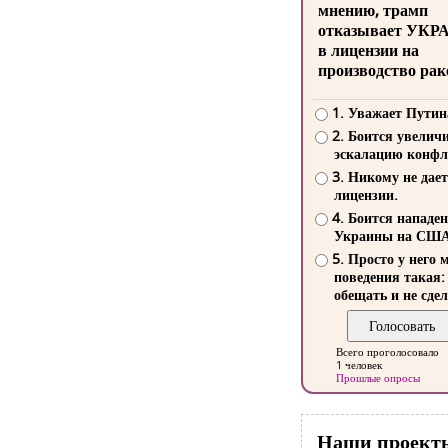
мнению, трамп
отказывает УКР
в лицензии на
производство рак
1. Уважает Путин
2. Боится увелич
эскалацию конфл
3. Никому не дает
лицензии.
4. Боится нападе
Украины на СШ
5. Просто у него 
поведения такая:
обещать и не сдел
Всего проголосовало
1 человек
Прошлые опросы
Наши проект