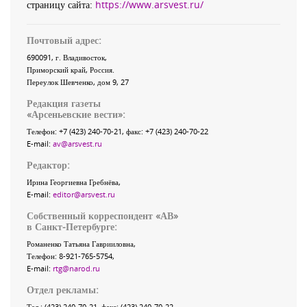
страницу сайта:
https://www.arsvest.ru/
Почтовый адрес:
690091
, г.
Владивосток
,
Приморский край
,
Россия
.
Переулок Шевченко
, дом 9, 27
Редакция газеты
«
Арсеньевские вести
»:
Телефон:
+7 (423) 240-70-21
, факс:
+7 (423) 240-70-22
E-mail:
av@arsvest.ru
Редактор:
Ирина Георгиевна Гребнёва,
E-mail:
editor@arsvest.ru
Собственный корреспондент «АВ»
в Санкт-Петербурге:
Романенко Татьяна Гаврииловна,
Телефон: 8-921-765-5754,
E-mail:
rtg@narod.ru
Отдел рекламы:
Тел.: (423) 240-70-21, факс: (423) 240-70-22