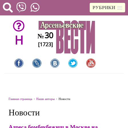
РУБРИКИ
30
№
H
[1723]
Главная страница
Наши авторы
Новости
Новости
Адреса бомбоубежищ в Москве на