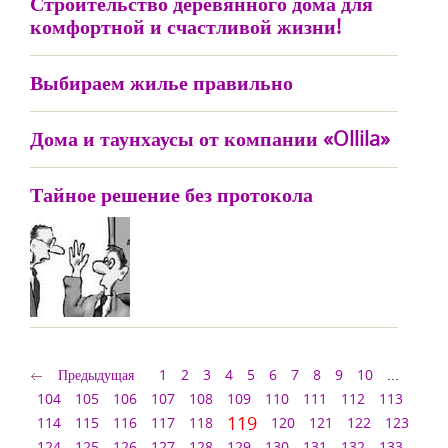
Строительство деревянного дома для
комфортной и счастливой жизни!
Выбираем жилье правильно
Дома и таунхаусы от компании «Ollila»
Тайное решение без протокола
Предыдущая
1
2
3
4
5
6
7
8
9
10
...
104
105
106
107
108
109
110
111
112
113
119
114
115
116
117
118
120
121
122
123
124
125
126
127
128
129
130
131
132
133