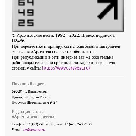
© Арсеньевские вести, 1992—2022. Индекс подписки:
П2436
При перепечатке и при другом использовании материалов,
ссылка на «Арсеньевские вести» обязательна.
При републикации в сети интернет так же обязательна
работающая ссылка на оригинал статьи, или на главную
страницу сайта:
https://www.arsvest.ru/
Почтовый адрес:
690091
, г.
Владивосток
,
Приморский край
,
Россия
.
Переулок Шевченко
, дом 9, 27
Редакция газеты
«
Арсеньевские вести
»:
Телефон:
+7 (423) 240-70-21
, факс:
+7 (423) 240-70-22
E-mail:
av@arsvest.ru