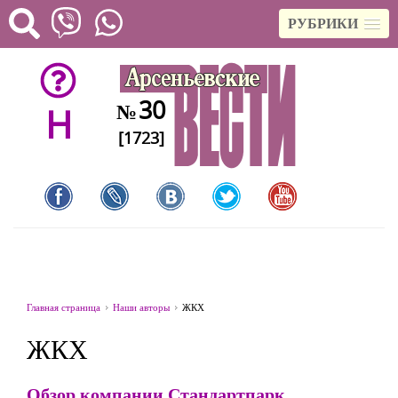
РУБРИКИ
30
№
H
[1723]
Главная страница
Наши авторы
ЖКХ
ЖКХ
Обзор компании Стандартпарк