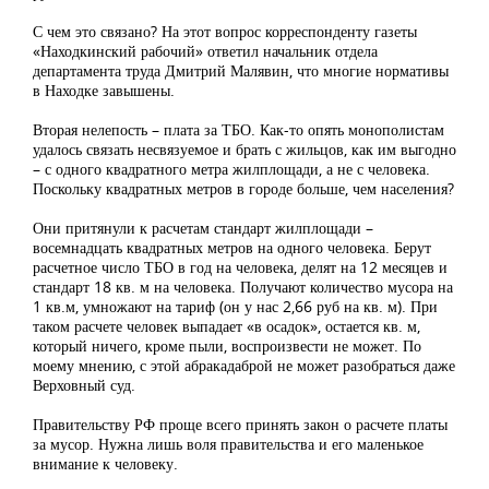
С чем это связано? На этот вопрос корреспонденту газеты
«Находкинский рабочий» ответил начальник отдела
департамента труда Дмитрий Малявин, что многие нормативы
в Находке завышены.
Вторая нелепость – плата за ТБО. Как-то опять монополистам
удалось связать несвязуемое и брать с жильцов, как им выгодно
– с одного квадратного метра жилплощади, а не с человека.
Поскольку квадратных метров в городе больше, чем населения?
Они притянули к расчетам стандарт жилплощади –
восемнадцать квадратных метров на одного человека. Берут
расчетное число ТБО в год на человека, делят на 12 месяцев и
стандарт 18 кв. м на человека. Получают количество мусора на
1 кв.м, умножают на тариф (он у нас 2,66 руб на кв. м). При
таком расчете человек выпадает «в осадок», остается кв. м,
который ничего, кроме пыли, воспроизвести не может. По
моему мнению, с этой абракадаброй не может разобраться даже
Верховный суд.
Правительству РФ проще всего принять закон о расчете платы
за мусор. Нужна лишь воля правительства и его маленькое
внимание к человеку.