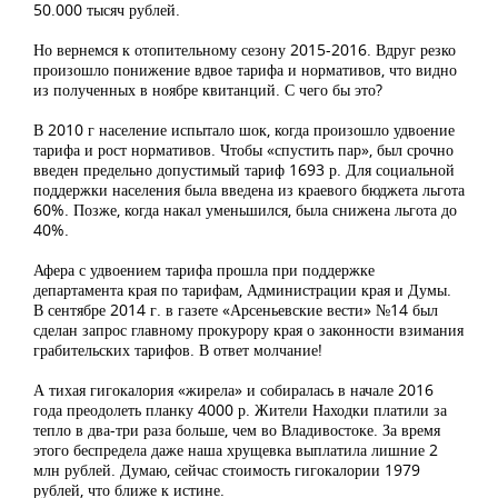
50.000 тысяч рублей.
Но вернемся к отопительному сезону 2015-2016. Вдруг резко
произошло понижение вдвое тарифа и нормативов, что видно
из полученных в ноябре квитанций. С чего бы это?
В 2010 г население испытало шок, когда произошло удвоение
тарифа и рост нормативов. Чтобы «спустить пар», был срочно
введен предельно допустимый тариф 1693 р. Для социальной
поддержки населения была введена из краевого бюджета льгота
60%. Позже, когда накал уменьшился, была снижена льгота до
40%.
Афера с удвоением тарифа прошла при поддержке
департамента края по тарифам, Администрации края и Думы.
В сентябре 2014 г. в газете «Арсеньевские вести» №14 был
сделан запрос главному прокурору края о законности взимания
грабительских тарифов. В ответ молчание!
А тихая гигокалория «жирела» и собиралась в начале 2016
года преодолеть планку 4000 р. Жители Находки платили за
тепло в два-три раза больше, чем во Владивостоке. За время
этого беспредела даже наша хрущевка выплатила лишние 2
млн рублей. Думаю, сейчас стоимость гигокалории 1979
рублей, что ближе к истине.