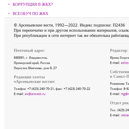
КОРРУПЦИЯ В ЖКХ?
ВСЕОБУЧ ПО ЖКХ
© Арсеньевские вести, 1992—2022. Индекс подписки: П2436
При перепечатке и при другом использовании материалов, ссылка
При републикации в сети интернет так же обязательна работающа
Почтовый адрес:
Редактор:
690091
, г.
Владивосток
,
Ирина Георги
Приморский край
,
Россия
.
E-mail:
edito
Переулок Шевченко
, дом 9, 27
Собственн
в Санкт-П
Редакция газеты
«
Арсеньевские вести
»:
Романенко Та
Телефон:
+7 (423) 240-70-21
, факс:
+7 (423) 240-70-22
Телефон: 8-9
E-mail:
av@arsvest.ru
E-mail:
rtg@
Отдел ре
Тел.: (423) 2
E-mail:
rekla