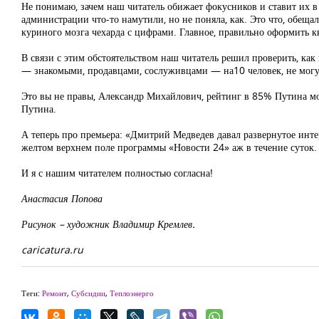
Не понимаю, зачем наш читатель обижает фокусников и ставит их в 
администрации что-то намутили, но не поняла, как. Это что, обещал
куриного мозга чехарда с цифрами. Главное, правильно оформить к
В связи с этим обстоятельством наш читатель решил проверить, ка
— знакомыми, продавцами, сослуживцами — на10 человек, не могущ
Это вы не правы, Александр Михайлович, рейтинг в 85% Путина мож
Путина.
А теперь про премьера: «Дмитрий Медведев давал развернутое инте
желтом верхнем поле программы «Новости 24» аж в течение суток.
И я с нашим читателем полностью согласна!
Анастасия Попова
Рисунок – художник Владимир Кремлев.
caricatura.ru
Теги:
Ремонт
,
Субсидии
,
Теплоэнерго