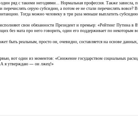
один ряд с такими негодяями... Нормальная профессия. Также зависла, п
и перечислять серую субсидию, а потом ее не стали перечислять вовсе? В
витанцию. Тогда можно человеку в три раза меньше выплатить субсидию
к исполняют свои обязанности Президент и премьер: «Рейтинг Путина в 
их без мата про него говорить, один его поддерживает по некоторым в
ет быть реальным, просто он, очевидно, составляется на основе данных,
рвью, вот один из моментов: «Снижение государством социальных расхо
 А я утверждаю — он лжец!»