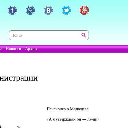
ы
Новости
Архив
инистрации
Пенсионер о Медведеве:
«А я утверждаю: он — лжец!»