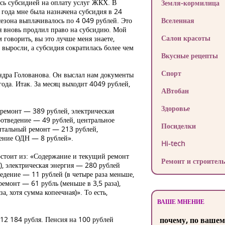
сь субсидией на оплату услуг ЖКХ. В
Земля-кормилица
 года мне была назначена субсидия в 24
сезона выплачивалось по 4 049 рублей. Это
Вселенная
я вновь продлил право на субсидию. Мой
Салон красоты
 говорить, вы это лучше меня знаете,
выросли, а субсидия сократилась более чем
Вкусные рецепты
Спорт
ндра Голованова. Он выслал нам документы
года. Итак. За месяц выходит 4049 рублей,
АВтобан
Здоровье
ремонт — 389 рублей, электрическая
отведение — 49 рублей, центральное
Посиделки
итальный ремонт — 213 рублей,
жение ОДН — 8 рублей».
Hi-tech
остоит из: «Содержание и текущий ремонт
Ремонт и строитель
т), электрическая энергия — 280 рублей
тведение — 11 рублей (в четыре раза меньше,
ремонт — 61 рубль (меньше в 3,5 раза),
, хотя сумма копеечная)». То есть,
ВАШЕ МНЕНИЕ
 12 184 рубля. Пенсия на 100 рублей
почему, по вашем