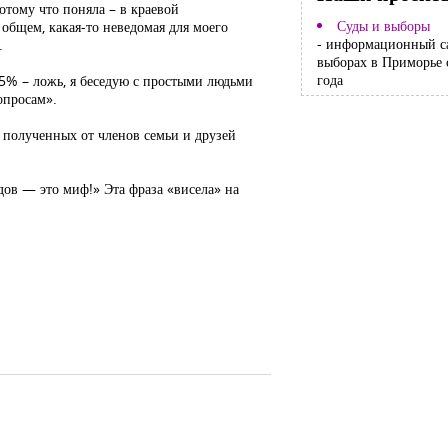
отому что поняла – в краевой
Суды и выборы
 общем, какая-то неведомая для моего
- информационный с
.
выборах в Приморье 
года
85% – ложь, я беседую с простыми людьми
опросам».
 полученных от членов семьи и друзей
дов — это миф!» Эта фраза «висела» на