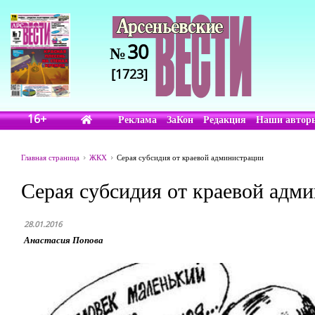
30
№
[1723]
16+
Реклама
ЗаКон
Редакция
Наши автор
Главная страница
ЖКХ
Серая субсидия от краевой администрации
Серая субсидия от краевой адм
28.01.2016
Анастасия Попова