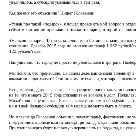
увеличилась, а субсидия уменьшилась в три раза.
Как же ему это объяснили? Пишет Голованов:
«Узнав про такой «подарок», я пошел прояснить мой вопрос в отде
сейчас в квитанции проставили только тот тариф, который ты плати
Уменьшился тариф. В три раза. Блин, если бы мне сказали, что нас
отопление. Декабрь 2015 года по отоплению тариф 1 962 рублей/гк
123 рублей/гкал.
Нас удивило, что тариф не просто не уменьшился в три раза. Наобор
Мы поняли, что произошло. На самом деле, как сказали Головину в
компании сидят хапуги? Они никому не сказали, что тариф подешев
Есть, конечно, другая версия — в соцзащите просто, как у них вод
на то, что в марте 2015 года соцзащита ее вогнала в долг. Пожилая
Михайлович еще повезло! Я села с калькулятором и обнаружила, что
но и такой большой субсидии за 4 месяца не могло быть и близко.
Но Александр Голованов объяснил, почему тариф, фактически, не ум
подсуетились краевые власти месяца три назад, когда стали объясн
Примтеплоэнерго будут напрямую перечислять из бюджета, не указ