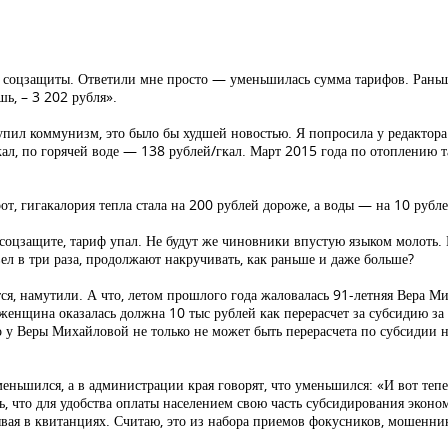
л соцзащиты. Ответили мне просто — уменьшилась сумма тарифов. Раньш
шь, – 3 202 рубля».
тупил коммунизм, это было бы худшей новостью. Я попросила у редактора
ал, по горячей воде — 138 рублей/гкал. Март 2015 года по отоплению т
от, гигакалория тепла стала на 200 рублей дороже, а воды — на 10 рубле
 соцзащите, тариф упал. Не будут же чиновники впустую языком молоть.
ел в три раза, продолжают накручивать, как раньше и даже больше?
ится, намутили. А что, летом прошлого года жаловалась 91-летняя Вера
 женщина оказалась должна 10 тыс рублей как перерасчет за субсидию за
 у Веры Михайловой не только не может быть перерасчета по субсидии на
еньшился, а в администрации края говорят, что уменьшился: «И вот тепер
ять, что для удобства оплаты населением свою часть субсидирования экон
ывая в квитанциях. Считаю, это из набора приемов фокусников, мошенн