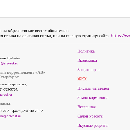
 на «Арсеньевские вести» обязательна.
я ссылка на оригинал статьи, или на главную страницу сайта:
https://w
Политика
евна Гребнёва,
Экономика
r@arsvest.ru
Защита прав
ый корреспондент «АВ»
етербурге:
ЖКХ
тьяна Гаврииловна,
Письма читателей
21-765-5754,
narod.ru
Земля-кормилица
кламы:
Вселенная
40-70-21, факс: (423) 240-70-22
Салон красоты
ma@arsvest.ru
Вкусные рецепты