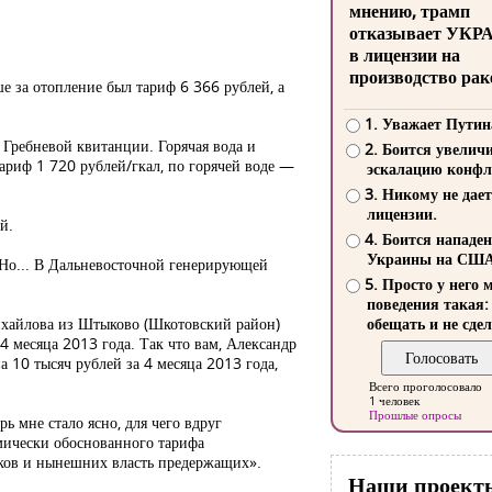
мнению, трамп
отказывает УКР
в лицензии на
производство рак
е за отопление был тариф 6 366 рублей, а
1. Уважает Путин
 Гребневой квитанции. Горячая вода и
2. Боится увелич
ариф 1 720 рублей/гкал, по горячей воде —
эскалацию конфл
3. Никому не дает
лицензии.
й.
4. Боится нападе
Украины на СШ
 Но... В Дальневосточной генерирующей
5. Просто у него 
поведения такая:
 Михайлова из Штыково (Шкотовский район)
обещать и не сдел
 4 месяца 2013 года. Так что вам, Александр
 10 тысяч рублей за 4 месяца 2013 года,
Всего проголосовало
1 человек
Прошлые опросы
ь мне стало ясно, для чего вдруг
омически обоснованного тарифа
иков и нынешних власть предержащих».
Наши проект