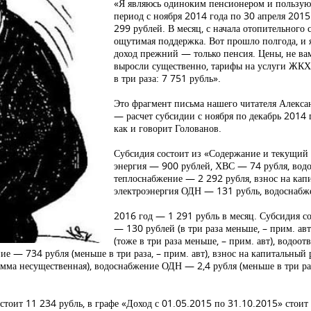
«Я являюсь одиноким пенсионером и пользую
период с ноября 2014 года по 30 апреля 2015
299 рублей. В месяц, с начала отопительного 
ощутимая поддержка. Вот прошло полгода, и 
доход прежний — только пенсия. Цены, не вам
выросли существенно, тарифы на услуги ЖКХ 
в три раза: 7 751 рубль».
Это фрагмент письма нашего читателя Алекса
— расчет субсидии с ноября по декабрь 2014 
как и говорит Голованов.
Субсидия состоит из «Содержание и текущий 
энергия — 900 рублей, ХВС — 74 рубля, водо
теплоснабжение — 2 292 рубля, взнос на кап
электроэнергия ОДН — 131 рубль, водоснаб
2016 год — 1 291 рубль в месяц. Субсидия с
— 130 рублей (в три раза меньше, – прим. ав
(тоже в три раза меньше, – прим. авт), водоо
ие — 734 рубля (меньше в три раза, – прим. авт), взнос на капитальный 
мма несущественная), водоснабжение ОДН — 2,4 рубля (меньше в три раза
стоит 11 234 рубль, в графе «Доход с 01.05.2015 по 31.10.2015» стоит