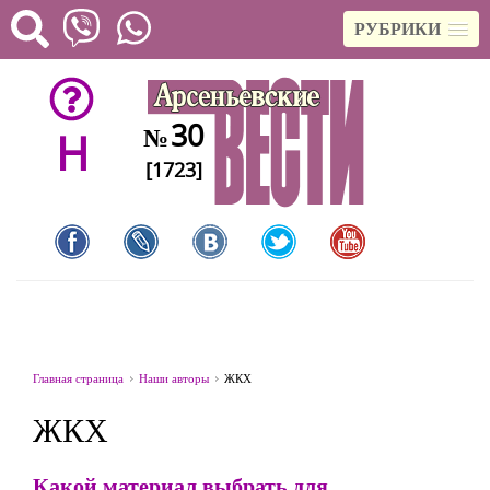
РУБРИКИ
30
№
H
[1723]
Главная страница
Наши авторы
ЖКХ
ЖКХ
Какой материал выбрать для