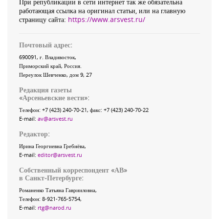
При републикации в сети интернет так же обязательна
работающая ссылка на оригинал статьи, или на главную
страницу сайта:
https://www.arsvest.ru/
Почтовый адрес:
690091
, г.
Владивосток
,
Приморский край
,
Россия
.
Переулок Шевченко
, дом 9, 27
Редакция газеты
«
Арсеньевские вести
»:
Телефон:
+7 (423) 240-70-21
, факс:
+7 (423) 240-70-22
E-mail:
av@arsvest.ru
Редактор:
Ирина Георгиевна Гребнёва,
E-mail:
editor@arsvest.ru
Собственный корреспондент «АВ»
в Санкт-Петербурге:
Романенко Татьяна Гаврииловна,
Телефон: 8-921-765-5754,
E-mail:
rtg@narod.ru