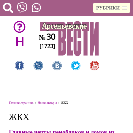
РУБРИКИ
30
№
H
[1723]
Главная страница
Наши авторы
ЖКХ
ЖКХ
Главные черты пеноблоков и домов из