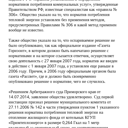
нормативов потребления коммунальных услуг», утвержденные
Правительством РФ, известные специалистам как «правила №
306». Общество указало на то, что норматив потребления
тепловой энергии установлен без применения методов,
предусмотренных Правилами № 306 и какой метод применен
вообще не известно.
Также общество указало на то, что оспариваемое решение не
было опубликовано, так как официальное издание «Газета
Горизонт», в котором должно быть напечатано решение с
нормативами и на которое ссылается ответчик, осуществляет
свою деятельность с 27 января 2007 года, норматив же введен
в действие с 1 января 2007 года, а установлен еще раньше в
2006 году. Причем, в 2006 году официальным органом была
газета «Рассвет», где и должно быть своевременно
опубликовано решение о нормативе, чего не случилось.
«Решением Арбитражного суда Приморского края от
14.07.2014, заявление общества удовлетворено. Суд первой
инстанции признал решение муниципального комитета от
27.11.2006 № 142 в части утверждения пунктом 1 указанного
решения норматива потребления тепловой энергии на
отопление жилищного фонда от котельных КГУП
«Примтеплоэнерго» в размере 0,264 Гкал на 1 метр
квадратный за отопительный сезон, не соответствующим