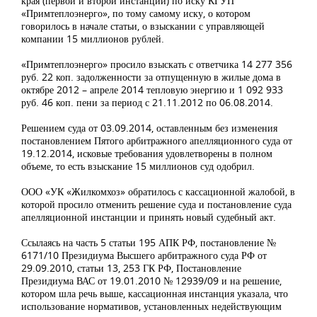
края (первой и второй инстанций) по иску КГУП
«Примтеплоэнерго», по тому самому иску, о котором
говорилось в начале статьи, о взыскании с управляющей
компании 15 миллионов рублей.
«Примтеплоэнерго» просило взыскать с ответчика 14 277 356
руб. 22 коп. задолженности за отпущенную в жилые дома в
октябре 2012 – апреле 2014 тепловую энергию и 1 092 933
руб. 46 коп. пени за период с 21.11.2012 по 06.08.2014.
Решением суда от 03.09.2014, оставленным без изменения
постановлением Пятого арбитражного апелляционного суда от
19.12.2014, исковые требования удовлетворены в полном
объеме, то есть взыскание 15 миллионов суд одобрил.
ООО «УК «Жилкомхоз» обратилось с кассационной жалобой, в
которой просило отменить решение суда и постановление суда
апелляционной инстанции и принять новый судебный акт.
Ссылаясь на часть 5 статьи 195 АПК РФ, постановление №
6171/10 Президиума Высшего арбитражного суда РФ от
29.09.2010, статьи 13, 253 ГК РФ, Постановление
Президиума ВАС от 19.01.2010 № 12939/09 и на решение,
котором шла речь выше, кассационная инстанция указала, что
использование нормативов, установленных недействующим