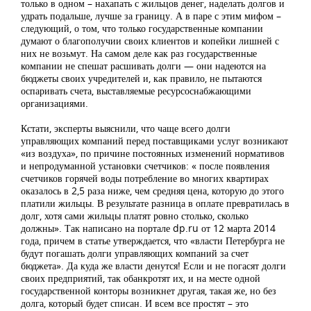
только в одном – нахапать с жильцов денег, наделать долгов и
удрать подальше, лучше за границу. А в паре с этим мифом –
следующий, о том, что только государственные компании
думают о благополучии своих клиентов и копейки лишней с
них не возьмут. На самом деле как раз государственные
компании не спешат расшивать долги — они надеются на
бюджеты своих учредителей и, как правило, не пытаются
оспаривать счета, выставляемые ресурсоснабжающими
организациями.
Кстати, эксперты выяснили, что чаще всего долги
управляющих компаний перед поставщиками услуг возникают
«из воздуха», по причине постоянных изменений нормативов
и непродуманной установки счетчиков: « после появления
счетчиков горячей воды потребление во многих квартирах
оказалось в 2,5 раза ниже, чем средняя цена, которую до этого
платили жильцы. В результате разница в оплате превратилась в
долг, хотя сами жильцы платят ровно столько, сколько
должны». Так написано на портале dp.ru от 12 марта 2014
года, причем в статье утверждается, что «власти Петербурга не
будут погашать долги управляющих компаний за счет
бюджета». Да куда же власти денутся! Если и не погасят долги
своих предприятий, так обанкротят их, и на месте одной
государственной конторы возникнет другая, такая же, но без
долга, который будет списан. И всем все простят – это