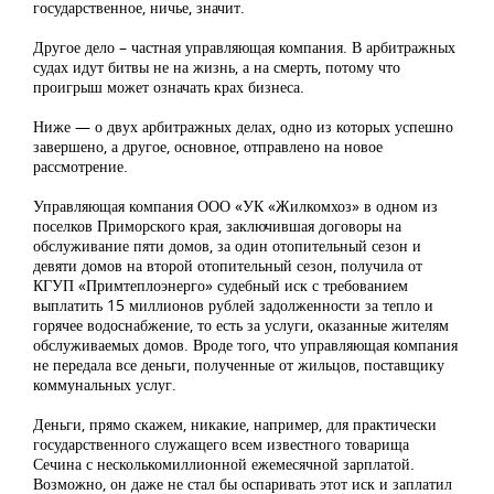
государственное, ничье, значит.
Другое дело – частная управляющая компания. В арбитражных
судах идут битвы не на жизнь, а на смерть, потому что
проигрыш может означать крах бизнеса.
Ниже — о двух арбитражных делах, одно из которых успешно
завершено, а другое, основное, отправлено на новое
рассмотрение.
Управляющая компания ООО «УК «Жилкомхоз» в одном из
поселков Приморского края, заключившая договоры на
обслуживание пяти домов, за один отопительный сезон и
девяти домов на второй отопительный сезон, получила от
КГУП «Примтеплоэнерго» судебный иск с требованием
выплатить 15 миллионов рублей задолженности за тепло и
горячее водоснабжение, то есть за услуги, оказанные жителям
обслуживаемых домов. Вроде того, что управляющая компания
не передала все деньги, полученные от жильцов, поставщику
коммунальных услуг.
Деньги, прямо скажем, никакие, например, для практически
государственного служащего всем известного товарища
Сечина с несколькомиллионной ежемесячной зарплатой.
Возможно, он даже не стал бы оспаривать этот иск и заплатил