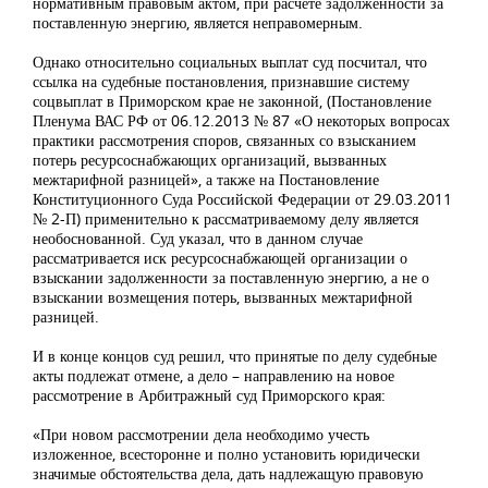
нормативным правовым актом, при расчете задолженности за
поставленную энергию, является неправомерным.
Однако относительно социальных выплат суд посчитал, что
ссылка на судебные постановления, признавшие систему
соцвыплат в Приморском крае не законной, (Постановление
Пленума ВАС РФ от 06.12.2013 № 87 «О некоторых вопросах
практики рассмотрения споров, связанных со взысканием
потерь ресурсоснабжающих организаций, вызванных
межтарифной разницей», а также на Постановление
Конституционного Суда Российской Федерации от 29.03.2011
№ 2-П) применительно к рассматриваемому делу является
необоснованной. Суд указал, что в данном случае
рассматривается иск ресурсоснабжающей организации о
взыскании задолженности за поставленную энергию, а не о
взыскании возмещения потерь, вызванных межтарифной
разницей.
И в конце концов суд решил, что принятые по делу судебные
акты подлежат отмене, а дело – направлению на новое
рассмотрение в Арбитражный суд Приморского края:
«При новом рассмотрении дела необходимо учесть
изложенное, всесторонне и полно установить юридически
значимые обстоятельства дела, дать надлежащую правовую