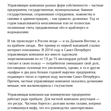
Управляющие компании разных форм собственности – частные
предприятия, государственные, муниципальные, бывшие
государственные, сохранившие сотрудников, знакомства и
связями в администрациях, – как правило, должники. Год за
годом накапливаются неоплаченные или не полностью
оплаченные счета, предъявленные обл-и крайэнерго и
водоканалами.
И так происходит в России везде — и на Дальнем Востоке, и
на крайнем западе.. Вот пример из первой выпавшей ссылки
интернет-поисковика. В 2014 году в Санкт-Петербурге
управляющие компании все вместе задолжали
энергокомпаниям по от 13 до 15 миллиардов рублей. Всякий
считает в свою пользу — потребители уменьшают свой долг,
поставщики склонные его увеличивать, однако, и та и другая
«цифра» в два раза больше годовой выручки предприятия,
подающего тепло и горячую воду жителям Санкт-Петербурга.
Причем, частные управляющие компании оказались должными
меньше, чем жилкомсервисы с госучастием.
Управляющая компания как коммерческое предприятие
работает ради прибыли. Для частной компании репутация —
это ресурс. Частник борется с долгами всеми силами, вопреки
устоявшемуся мифу, что его руководство заинтересовано