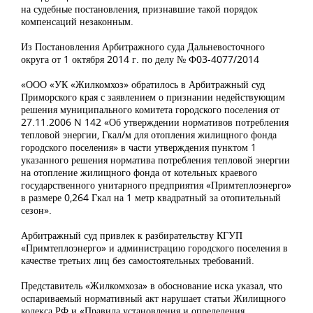
на судебные постановления, признавшие такой порядок
компенсаций незаконным.
Из Постановления Арбитражного суда Дальневосточного
округа от 1 октября 2014 г. по делу № Ф03-4077/2014
«ООО «УК «Жилкомхоз» обратилось в Арбитражный суд
Приморского края с заявлением о признании недействующим
решения муниципального комитета городского поселения от
27.11.2006 N 142 «Об утверждении нормативов потребления
тепловой энергии, Гкал/м для отопления жилищного фонда
городского поселения» в части утверждения пунктом 1
указанного решения норматива потребления тепловой энергии
на отопление жилищного фонда от котельных краевого
государственного унитарного предприятия «Примтеплоэнерго»
в размере 0,264 Гкал на 1 метр квадратный за отопительный
сезон».
Арбитражный суд привлек к разбирательству КГУП
«Примтеплоэнерго» и администрацию городского поселения в
качестве третьих лиц без самостоятельных требований.
Представитель «Жилкомхоза» в обоснование иска указал, что
оспариваемый нормативный акт нарушает статьи Жилищного
кодекса РФ и «Правила установления и определения