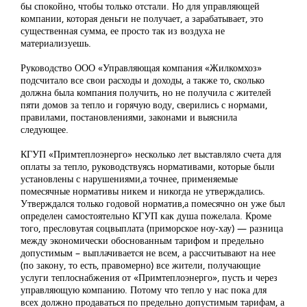
бы спокойно, чтобы только отстали. Но для управляющей
компании, которая деньги не получает, а зарабатывает, это
существенная сумма, ее просто так из воздуха не
материализуешь.
Руководство ООО «Управляющая компания «Жилкомхоз»
подсчитало все свои расходы и доходы, а также то, сколько
должна была компания получить, но не получила с жителей
пяти домов за тепло и горячую воду, сверились с нормами,
правилами, постановлениями, законами и выяснила
следующее.
КГУП «Примтеплоэнерго» несколько лет выставляло счета для
оплаты за тепло, руководствуясь нормативами, которые были
установлены с нарушениями,а точнее, применяемые
помесячные нормативы никем и никогда не утверждались.
Утверждался только годовой норматив,а помесячно он уже был
определен самостоятельно КГУП как душа пожелала. Кроме
того, пресловутая соцвыплата (приморское ноу-хау) — разница
между экономически обоснованным тарифом и предельно
допустимым – выплачивается не всем, а рассчитывают на нее
(по закону, то есть, правомерно) все жители, получающие
услуги теплоснабжения от «Примтеплоэнерго», пусть и через
управляющую компанию. Потому что тепло у нас пока для
всех должно продаваться по предельно допустимым тарифам, а