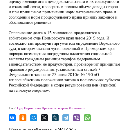
оценку имеющимся в деле доказательствам в их совокупности
и взаимной связи, проверить в полном объеме доводы сторон
и при правильном применении норм материального права и
соблюдении норм процессуального права принять законное и
обоснованное решение».
Оспаривание долга в 15 миллионов продолжится в
арбитражном суде Приморского края летом 2015 года. И
возможно там прозвучит аргументом определение Верховного
суда, в котором сказано «установленный в Приморском крае
порядок возмещения посредством начисления социальной
выплаты гражданам разницы тарифов федеральным
законодательством не предусмотрен, противоречит принципам
правового регулирования, установленным статьей 7
Федерального закона от 27 июля 2010г. № 190 «О
теплоснабжении» положениям закона о полномочиях субъекта
Российской Федерации в сфере регулирования цен (тарифов)
на тепловую энергию».
Теги:
Суд
,
Нормативы
,
Примтеплоэнерго
,
Жилкомхоз
Еще в рубрике «ЖКХ»