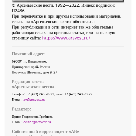
© Арсеньевские вести, 1992—2022. Индекс подписки:
П2436
При перепечатке и при другом использовании материалов,
ссылка на «Арсеньевские вести» обязательна.
При републикации в сети интернет так же обязательна
работающая ссылка на оригинал статьи, или на главную
страницу сайта:
https://www.arsvest.ru/
Почтовый адрес:
690091
, г.
Владивосток
,
Приморский край
,
Россия
.
Переулок Шевченко
, дом 9, 27
Редакция газеты
«
Арсеньевские вести
»:
Телефон:
+7 (423) 240-70-21
, факс:
+7 (423) 240-70-22
E-mail:
av@arsvest.ru
Редактор:
Ирина Георгиевна Гребнёва,
E-mail:
editor@arsvest.ru
Собственный корреспондент «АВ»