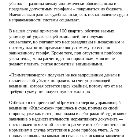
убыток — разница между экономически обоснованным и
предельно допустимым тарифами – покрываться из бюджета.
Имеются выигранные судебные иски, есть постановление суда о
неправомерности системы соцвыплат.
В нашем случае примерно 100 квартир, обслуживаемых
упомянутой управляющей компанией, не получают
соцвыплату, но считают это несправедливым и незаконным и
поэтому платят по предельно допустимому, то есть по
заниженному тарифу. Кроме того, при отсутствии приборов
учета тепла, когда расчет идет по нормативам, многие не
желают платить, считая нормативы завышенными.
«Примтеплоэнерго» получает не все запрошенные деньги и
пытается свой убыток поправить за счет управляющей
компании, которая остается здесь крайней, потому что от нее
требуют сумму, не полученную от жильцов.
Отбиваться от претензий «Примтеплоэнерго» управляющей
компании «Жилкомхоз» пришлось в суде, причем со своей
стороны, уже как истец, она подала в арбитражный суд исковое
заявление о недействительности нормативного документа —
постановления местной власти о расчете потребления тепла по
нормативу в случае отсутствия в доме прибора учета. А по
поводу соцвыплаты компания ссылалась в исковом заявлении