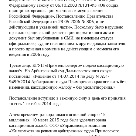
Федеральному закону от 06.10.2003 №131-ФЗ «Об общих
принципах организации местного самоуправления в
Российской Федерации», Постановлению Правительства
Российской Федерации от 23.05.2006 № 306, и не
действующим в указанной части». Поскольку было нарушено
правило официальной регистрации нормативного акта и
документ был опубликован в СМИ, не имеющем статуса
официального, суд не стал оценивать другие доводы заявителя,
а просто признал норматив не действующим с момента его
введения в 2006 году.
Третье лицо КГУП «Примтеплоэнерго» подало кассационную
жалобу. Но Арбитражный суд Дальневосточного округа
постановил: «Решение от 14.07.2014 по делу N А51-
9499/2014 Арбитражного суда Приморского края оставить без
изменения, кассационную жалобу – без удовлетворения.».
Постановление вступило в законную силу в день его принятия,
то есть 1 октября 2014 года.
А тем временем разворачивался основной спор о 15
миллионах. 10 марта 2015 года была удовлетворена
кассационная жалоба ООО «Управляющая компания
«Жилкомхоз» на решения арбитражных судов Приморского