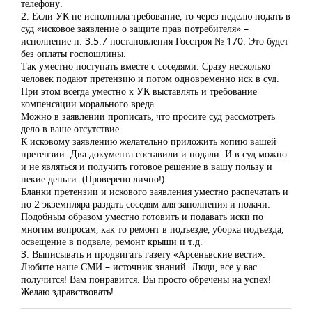
телефону.
2. Если УК не исполнила требование, то через неделю подать в
суд «исковое заявление о защите прав потребителя» –
исполнение п. 3.5.7 постановления Госстроя № 170. Это будет
без оплаты госпошлины.
Так уместно поступать вместе с соседями. Сразу несколько
человек подают претензию и потом одновременно иск в суд.
При этом всегда уместно к УК выставлять и требование
компенсации морального вреда.
Можно в заявлении прописать, что просите суд рассмотреть
дело в ваше отсутствие.
К исковому заявлению желательно приложить копию вашей
претензии. Два документа составили и подали. И в суд можно
и не являться и получить готовое решение в вашу пользу и
некие деньги. (Проверено лично!)
Бланки претензии и искового заявления уместно распечатать и
по 2 экземпляра раздать соседям для заполнения и подачи.
Подобным образом уместно готовить и подавать иски по
многим вопросам, как то ремонт в подъезде, уборка подъезда,
освещение в подвале, ремонт крыши и т.д.
3. Выписывать и продвигать газету «Арсеньвские вести».
Любите наше СМИ – источник знаний. Люди, все у вас
получится! Вам понравится. Вы просто обречены на успех!
Желаю здравствовать!