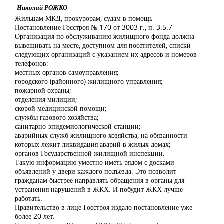
Николай РОЖКО
Жильцам МКД, прокурорам, судам в помощь
Постановление Госстроя № 170 от 3003 г., п. 3.5.7
Организация по обслуживанию жилищного фонда должна
вывешивать на месте, доступном для посетителей, списки
следующих организаций с указанием их адресов и номеров
телефонов:
местных органов самоуправления;
городского (районного) жилищного управления;
пожарной охраны;
отделения милиции;
скорой медицинской помощи;
службы газового хозяйства;
санитарно-эпидемиологической станции;
аварийных служб жилищного хозяйства, на обязанности
которых лежит ликвидация аварий в жилых домах;
органов Государственной жилищной инспекции.
Такую информацию уместно иметь рядом с досками
объявлений у двери каждого подъезда. Это позволит
гражданам быстрее направлять обращения в органы для
устранения нарушений в ЖКХ. И побудит ЖКХ лучше
работать.
Правительство в лице Госстроя издало постановление уже
более 20 лет.