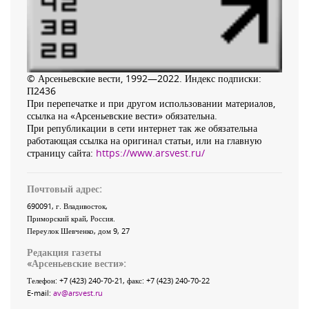
© Арсеньевские вести, 1992—2022. Индекс подписки:
П2436
При перепечатке и при другом использовании материалов,
ссылка на «Арсеньевские вести» обязательна.
При републикации в сети интернет так же обязательна
работающая ссылка на оригинал статьи, или на главную
страницу сайта:
https://www.arsvest.ru/
Почтовый адрес:
690091
, г.
Владивосток
,
Приморский край
,
Россия
.
Переулок Шевченко
, дом 9, 27
Редакция газеты
«
Арсеньевские вести
»:
Телефон:
+7 (423) 240-70-21
, факс:
+7 (423) 240-70-22
E-mail:
av@arsvest.ru