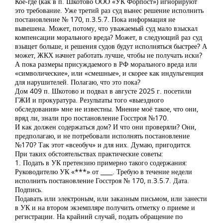
Кое-где (как в п. Шкотово ООО «УК Форпост») игнорируют
это требование. Уже третий раз суд вынес решение исполнить
постановление № 170, п.3.5.7. Пока информация не
вывешена. Может, потому, что уважаемый суд мало взыскал
компенсации морального вреда? Может, в следующий раз суд
взыщет больше, и решения судов будут исполняться быстрее? А
может, ЖКХ начнет работать лучше, чтобы не получать иски?
А пока размеры присуждаемого в РФ морального вреда или
«символические», или «смешные», и скорее как индульгенция
для нарушителей. Полагаю, что это пока?
Дом 409 п. Шкотово и подвал в августе 2025 г. посетили
ГЖИ и прокуратура. Результаты того «выездного
обследования» мне не известны. Мнение моё такое, что они,
вряд ли, знали про постановление Госстроя №170.
И как должен содержаться дом? И что они проверяли? Они,
предполагаю, и не потребовали исполнять постановление
№170? Так этот «всеобуч» и для них. Думаю, пригодится.
При таких обстоятельствах практические советы:
1. Подать в УК претензию примерно такого содержания:
Руководителю УК «***» от ____. Требую в течение недели
исполнить постановление Госстроя № 170, п.3.5.7. Дата.
Подпись.
Подавать или электроным, или заказным письмом, или занести
в УК и на втором экземпляре получить отметку о приеме и
регистрации. На крайний случай, подать обращение по